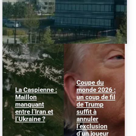
Coupe du
La Caspienne :
monde 2026 :
Samedi 25 juillet 2026,
Le 1er juillet 2026,
Maillon
un coup de fil
des drones ukrainiens
l'attaquant américain
manquant
de Trump
ont frappé plusieurs
Folarin Balogun recevait
cibles en mer Caspienne,
un carton rouge
entre l’Iran et
suffit à
parmi...
parfaitement...
l’Ukraine ?
annuler
l’exclusion
d’un joueur