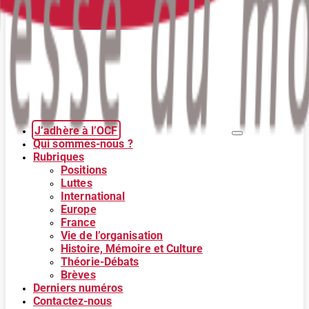
J’adhère à l’OCF
Qui sommes-nous ?
Rubriques
Positions
Luttes
International
Europe
France
Vie de l’organisation
Histoire, Mémoire et Culture
Théorie-Débats
Brèves
Derniers numéros
Contactez-nous