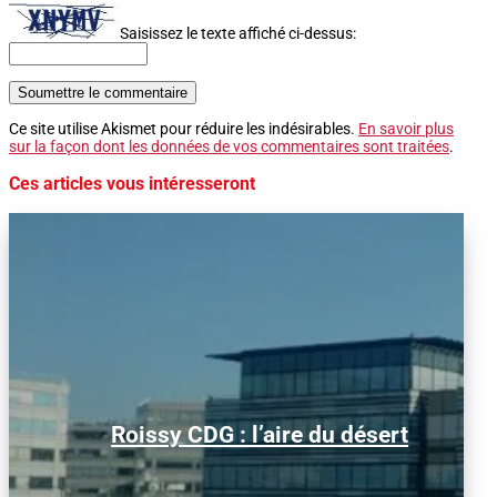
Saisissez le texte affiché ci-dessus:
Soumettre le commentaire
Ce site utilise Akismet pour réduire les indésirables.
En savoir plus
sur la façon dont les données de vos commentaires sont traitées
.
Ces articles vous intéresseront
Alors que le trafic aérien a retrouvé son
Roissy CDG : l’aire du désert
niveau d’avant la pandémie, les
conditions d’obtention...