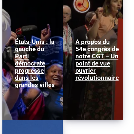
États-Unis : la
A propos du
gauche du
54e congrès de
Janeese Lewis George a
Nous publions ci-
Parti
remporté la primaire
notre CGT – Un
dessous ce texte afin
démocrate pour la
d’alimenter le débat au
démocrate
point de vue
mairie de Washington
sein de la CGT, dans la
progresse
D.C., ce qui...
ouvrier
perspective...
dans les
révolutionnaire
grandes villes