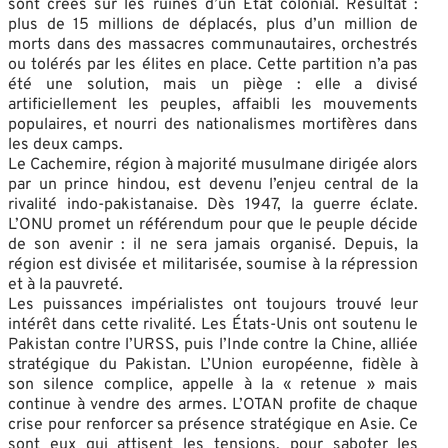
sont créés sur les ruines d’un État colonial. Résultat :
plus de 15 millions de déplacés, plus d’un million de
morts dans des massacres communautaires, orchestrés
ou tolérés par les élites en place. Cette partition n’a pas
été une solution, mais un piège : elle a divisé
artificiellement les peuples, affaibli les mouvements
populaires, et nourri des nationalismes mortifères dans
les deux camps.
Le Cachemire, région à majorité musulmane dirigée alors
par un prince hindou, est devenu l’enjeu central de la
rivalité indo-pakistanaise. Dès 1947, la guerre éclate.
L’ONU promet un référendum pour que le peuple décide
de son avenir : il ne sera jamais organisé. Depuis, la
région est divisée et militarisée, soumise à la répression
et à la pauvreté.
Les puissances impérialistes ont toujours trouvé leur
intérêt dans cette rivalité. Les États-Unis ont soutenu le
Pakistan contre l’URSS, puis l’Inde contre la Chine, alliée
stratégique du Pakistan. L’Union européenne, fidèle à
son silence complice, appelle à la « retenue » mais
continue à vendre des armes. L’OTAN profite de chaque
crise pour renforcer sa présence stratégique en Asie. Ce
sont eux qui attisent les tensions, pour saboter les