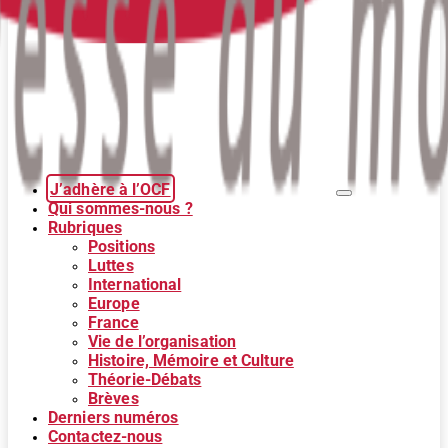
J’adhère à l’OCF
Qui sommes-nous ?
Rubriques
Positions
Luttes
International
Europe
France
Vie de l’organisation
Histoire, Mémoire et Culture
Théorie-Débats
Brèves
Derniers numéros
Contactez-nous