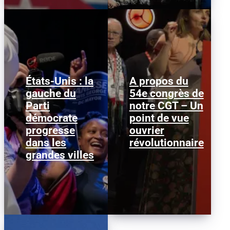
États-Unis : la
A propos du
gauche du
54e congrès de
Janeese Lewis George a
Nous publions ci-
Parti
remporté la primaire
notre CGT – Un
dessous ce texte afin
démocrate pour la
d’alimenter le débat au
démocrate
point de vue
mairie de Washington
sein de la CGT, dans la
progresse
D.C., ce qui...
ouvrier
perspective...
dans les
révolutionnaire
grandes villes