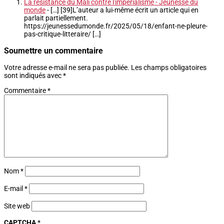
La résistance du Mali contre l'impérialisme - Jeunesse du
monde
- […] [39]L’auteur a lui-même écrit un article qui en
parlait partiellement.
https://jeunessedumonde.fr/2025/05/18/enfant-ne-pleure-
pas-critique-litteraire/ […]
Soumettre un commentaire
Votre adresse e-mail ne sera pas publiée.
Les champs obligatoires
sont indiqués avec
*
Commentaire
*
Nom
*
E-mail
*
Site web
CAPTCHA
*