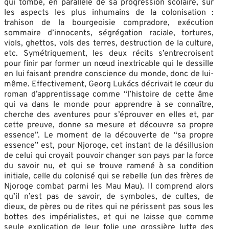
qui tombe, en parallèle de sa progression scolaire, sur
les aspects les plus inhumains de la colonisation :
trahison de la bourgeoisie compradore, exécution
sommaire d’innocents, ségrégation raciale, tortures,
viols, ghettos, vols des terres, destruction de la culture,
etc. Symétriquement, les deux récits s’entrecroisent
pour finir par former un nœud inextricable qui le dessille
en lui faisant prendre conscience du monde, donc de lui-
même. Effectivement, Georg Lukács décrivait le cœur du
roman d’apprentissage comme “l’histoire de cette âme
qui va dans le monde pour apprendre à se connaître,
cherche des aventures pour s’éprouver en elles et, par
cette preuve, donne sa mesure et découvre sa propre
essence”. Le moment de la découverte de “sa propre
essence” est, pour Njoroge, cet instant de la désillusion
de celui qui croyait pouvoir changer son pays par la force
du savoir nu, et qui se trouve ramené à sa condition
initiale, celle du colonisé qui se rebelle (un des frères de
Njoroge combat parmi les Mau Mau). Il comprend alors
qu’il n’est pas de savoir, de symboles, de cultes, de
dieux, de pères ou de rites qui ne périssent pas sous les
bottes des impérialistes, et qui ne laisse que comme
seule explication de leur folie une grossière lutte des