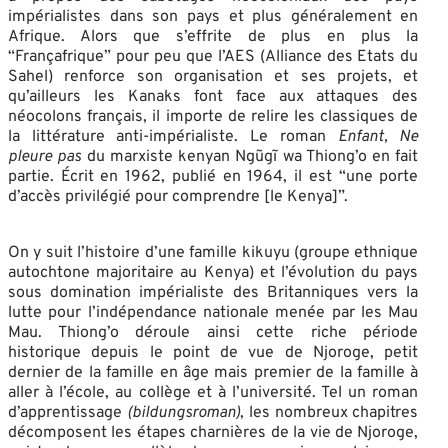
impérialistes dans son pays et plus généralement en
Afrique. Alors que s’effrite de plus en plus la
“Françafrique” pour peu que l’AES (Alliance des Etats du
Sahel) renforce son organisation et ses projets, et
qu’ailleurs les Kanaks font face aux attaques des
néocolons français, il importe de relire les classiques de
la littérature anti-impérialiste. Le roman
Enfant, Ne
pleure pas
du marxiste kenyan Ngũgĩ wa Thiong’o en fait
partie. Écrit en 1962, publié en 1964, il est “une porte
d’accès privilégié pour comprendre [le Kenya]”.
On y suit l’histoire d’une famille kikuyu (groupe ethnique
autochtone majoritaire au Kenya) et l’évolution du pays
sous domination impérialiste des Britanniques vers la
lutte pour l’indépendance nationale menée par les Mau
Mau. Thiong’o déroule ainsi cette riche période
historique depuis le point de vue de Njoroge, petit
dernier de la famille en âge mais premier de la famille à
aller à l’école, au collège et à l’université. Tel un roman
d’apprentissage
(bildungsroman)
, les nombreux chapitres
décomposent les étapes charnières de la vie de Njoroge,