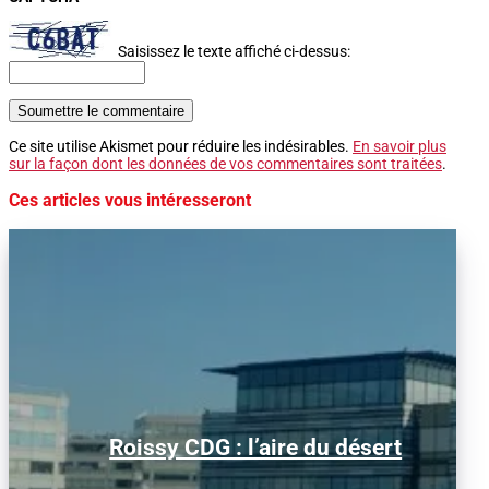
Saisissez le texte affiché ci-dessus:
Soumettre le commentaire
Ce site utilise Akismet pour réduire les indésirables.
En savoir plus
sur la façon dont les données de vos commentaires sont traitées
.
Ces articles vous intéresseront
Alors que le trafic aérien a retrouvé son
Roissy CDG : l’aire du désert
niveau d’avant la pandémie, les
conditions d’obtention...