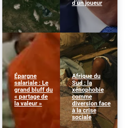
d’un joueur
Épargne
Afrique du
Alors que l'inflation et la
© HCR/ James Oatway
salariale : Le
Sud : la
course aux profits
L’Afrique du Sud est
grand bluff du
xénophobie
écrasent le pouvoir
entrée dans une
d’achat, la loi « partage
séquence dangereuse.
« partage de
comme
de la...
Des groupes...
la valeur »
diversion face
à la crise
sociale