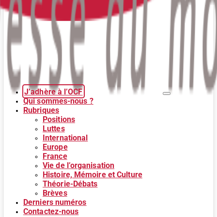
J’adhère à l’OCF
Qui sommes-nous ?
Rubriques
Positions
Luttes
International
Europe
France
Vie de l’organisation
Histoire, Mémoire et Culture
Théorie-Débats
Brèves
Derniers numéros
Contactez-nous