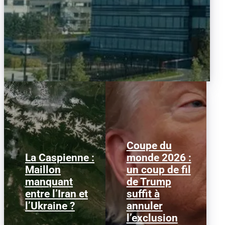
Coupe du
La Caspienne :
monde 2026 :
Samedi 25 juillet 2026,
Le 1er juillet 2026,
Maillon
un coup de fil
des drones ukrainiens
l'attaquant américain
manquant
de Trump
ont frappé plusieurs
Folarin Balogun recevait
cibles en mer Caspienne,
un carton rouge
entre l’Iran et
suffit à
parmi...
parfaitement...
l’Ukraine ?
annuler
l’exclusion