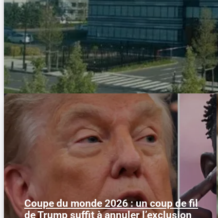
Coupe du monde 2026 : un coup de fil
Le 1er juillet 2026, l'attaquant américain
de Trump suffit à annuler l’exclusion
Folarin Balogun recevait un carton rouge