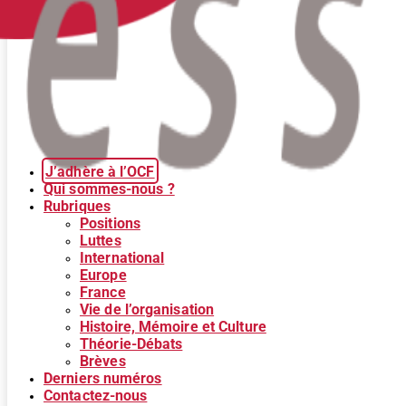
J’adhère à l’OCF
Qui sommes-nous ?
Rubriques
Positions
Luttes
International
Europe
France
Vie de l’organisation
Histoire, Mémoire et Culture
Théorie-Débats
Brèves
Derniers numéros
Contactez-nous