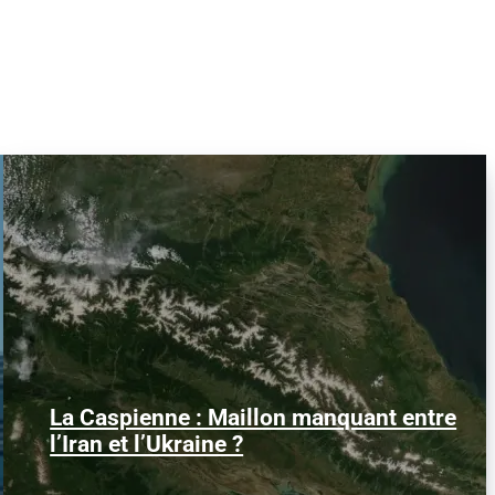
La Caspienne : Maillon manquant entre
Samedi 25 juillet 2026, des drones
ukrainiens ont frappé plusieurs cibles en
l’Iran et l’Ukraine ?
mer Caspienne, parmi...