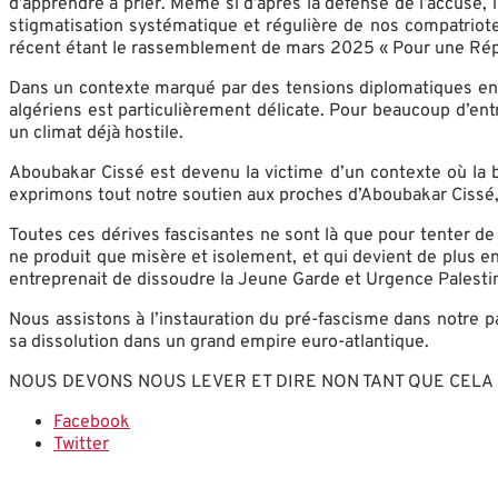
d’apprendre à prier. Même si d’après la défense de l’accusé, i
stigmatisation systématique et régulière de nos compatriote
récent étant le rassemblement de mars 2025 « Pour une Républi
Dans un contexte marqué par des tensions diplomatiques entre
algériens est particulièrement délicate. Pour beaucoup d’ent
un climat déjà hostile.
Aboubakar Cissé est devenu la victime d’un contexte où la
exprimons tout notre soutien aux proches d’Aboubakar Cissé, 
Toutes ces dérives fascisantes ne sont là que pour tenter d
ne produit que misère et isolement, et qui devient de plus en
entreprenait de dissoudre la Jeune Garde et Urgence Palestine.
Nous assistons à l’instauration du pré-fascisme dans notre pa
sa dissolution dans un grand empire euro-atlantique.
NOUS DEVONS NOUS LEVER ET DIRE NON TANT QUE CELA 
Facebook
Twitter