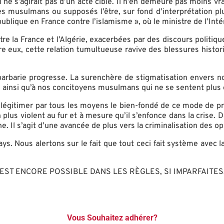
l ne s’agirait pas d’un acte ciblé. Il n’en demeure pas moins v
s musulmans ou supposés l’être, sur fond d’interprétation plus
que en France contre l’islamisme », où le ministre de l’Intérie
 la France et l’Algérie, exacerbées par des discours politiques
re eux, cette relation tumultueuse ravive des blessures histor
 barbarie progresse. La surenchère de stigmatisation envers 
ainsi qu’à nos concitoyens musulmans qui ne se sentent plus e
e légitimer par tous les moyens le bien-fondé de ce mode de pr
 plus violent au fur et à mesure qu’il s’enfonce dans la crise
 Il s’agit d’une avancée de plus vers la criminalisation des op
ys. Nous alertons sur le fait que tout ceci fait système avec la
EST ENCORE POSSIBLE DANS LES RÈGLES, SI IMPARFAITES
Vous Souhaitez adhérer?