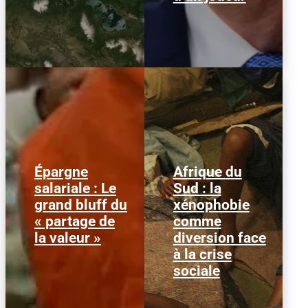
Épargne
Afrique du
Alors que l'inflation et la
© HCR/ James Oatway
salariale : Le
Sud : la
course aux profits
L’Afrique du Sud est
grand bluff du
xénophobie
écrasent le pouvoir
entrée dans une
d’achat, la loi « partage
séquence dangereuse.
« partage de
comme
de la...
Des groupes...
la valeur »
diversion face
à la crise
sociale