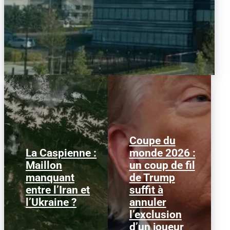
Coupe du
La Caspienne :
monde 2026 :
Samedi 25 juillet 2026,
Le 1er juillet 2026,
Maillon
un coup de fil
des drones ukrainiens
l'attaquant américain
manquant
de Trump
ont frappé plusieurs
Folarin Balogun recevait
cibles en mer Caspienne,
un carton rouge
entre l’Iran et
suffit à
parmi...
parfaitement...
l’Ukraine ?
annuler
l’exclusion
d’un joueur