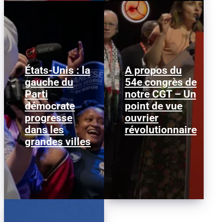
États-Unis : la
A propos du
gauche du
54e congrès de
Janeese Lewis George a
Nous publions ci-
Parti
remporté la primaire
notre CGT – Un
dessous ce texte afin
démocrate pour la
d’alimenter le débat au
démocrate
point de vue
mairie de Washington
sein de la CGT, dans la
progresse
D.C., ce qui...
ouvrier
perspective...
dans les
révolutionnaire
grandes villes