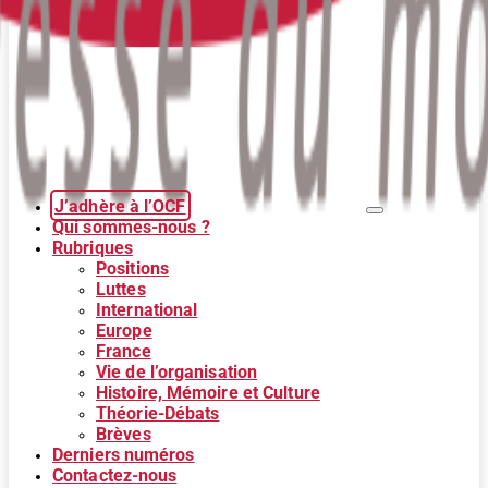
J’adhère à l’OCF
Qui sommes-nous ?
Rubriques
Positions
Luttes
International
Europe
France
Vie de l’organisation
Histoire, Mémoire et Culture
Théorie-Débats
Brèves
Derniers numéros
Contactez-nous