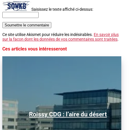
Saisissez le texte affiché ci-dessus:
Soumettre le commentaire
Ce site utilise Akismet pour réduire les indésirables.
En savoir plus
sur la façon dont les données de vos commentaires sont traitées
.
Ces articles vous intéresseront
Alors que le trafic aérien a retrouvé son
Roissy CDG : l’aire du désert
niveau d’avant la pandémie, les
conditions d’obtention...