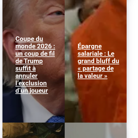
Coupe du
monde 2026 :
Épargne
Le 1er juillet 2026,
Alors que l'inflation et la
un coup de fil
salariale : Le
l'attaquant américain
course aux profits
de Trump
grand bluff du
Folarin Balogun recevait
écrasent le pouvoir
un carton rouge
d’achat, la loi « partage
suffit à
« partage de
parfaitement...
de la...
annuler
la valeur »
l’exclusion
d’un joueur