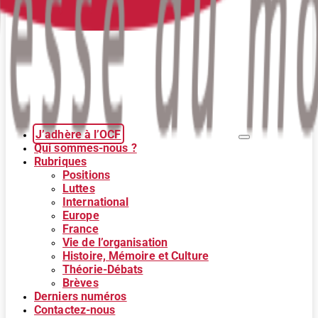
J’adhère à l’OCF
Qui sommes-nous ?
Rubriques
Positions
Luttes
International
Europe
France
Vie de l’organisation
Histoire, Mémoire et Culture
Théorie-Débats
Brèves
Derniers numéros
Contactez-nous