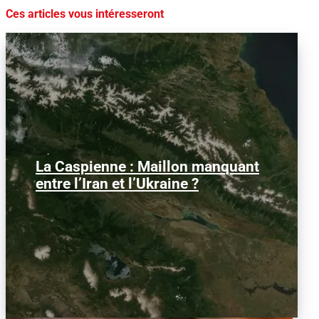
Ces articles vous intéresseront
La Caspienne : Maillon manquant
Samedi 25 juillet 2026, des drones
ukrainiens ont frappé plusieurs cibles
entre l’Iran et l’Ukraine ?
en mer Caspienne, parmi...