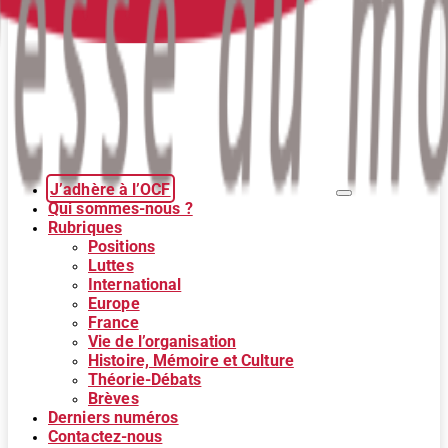
J’adhère à l’OCF
Qui sommes-nous ?
Rubriques
Positions
Luttes
International
Europe
France
Vie de l’organisation
Histoire, Mémoire et Culture
Théorie-Débats
Brèves
Derniers numéros
Contactez-nous