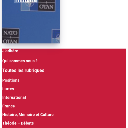
J’adhère
Qui sommes nous ?
Toutes les rubriques
Positions
Luttes
International
France
Histoire, Mémoire et Culture
Théorie – Débats