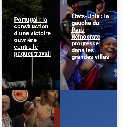
États-Unis : la
Portugal : la
gauche du
Le gouvernement
Janeese Lewis George a
construction
PSD/CDS a perdu. Son
Parti
remporté la primaire
d’une victoire
paquet travail a été
démocrate pour la
démocrate
rejeté le 19 juin 2026 à
mairie de Washington
ouvrière
l’Assemblée de...
progresse
D.C., ce qui...
contre le
dans les
paquet travail
grandes villes