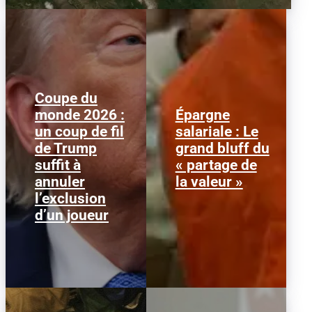
Coupe du
monde 2026 :
Épargne
Le 1er juillet 2026,
Alors que l'inflation et la
un coup de fil
salariale : Le
l'attaquant américain
course aux profits
de Trump
grand bluff du
Folarin Balogun recevait
écrasent le pouvoir
un carton rouge
d’achat, la loi « partage
suffit à
« partage de
parfaitement...
de la...
annuler
la valeur »
l’exclusion
d’un joueur