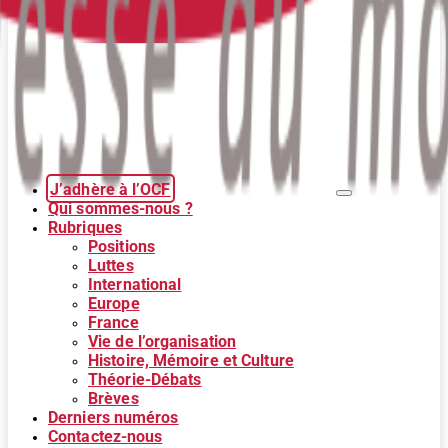
J’adhère à l’OCF
Qui sommes-nous ?
Rubriques
Positions
Luttes
International
Europe
France
Vie de l’organisation
Histoire, Mémoire et Culture
Théorie-Débats
Brèves
Derniers numéros
Contactez-nous