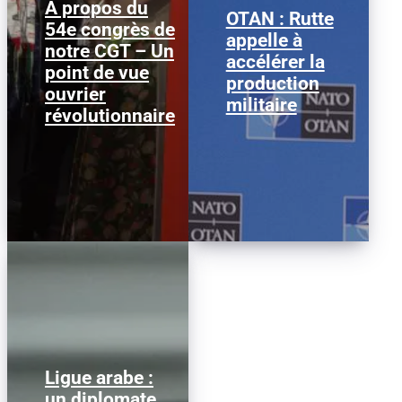
A propos du
OTAN : Rutte
54e congrès de
Nous publions ci-
Mark Rutte © Justin
appelle à
notre CGT – Un
dessous ce texte afin
Sullivan/ Getty Images
accélérer la
d’alimenter le débat au
Le secrétaire général de
point de vue
sein de la CGT, dans la
l’OTAN, Mark Rutte, a
production
ouvrier
perspective...
appelé à...
militaire
révolutionnaire
Ligue arabe :
Nabil Fahmy, ancien
un diplomate