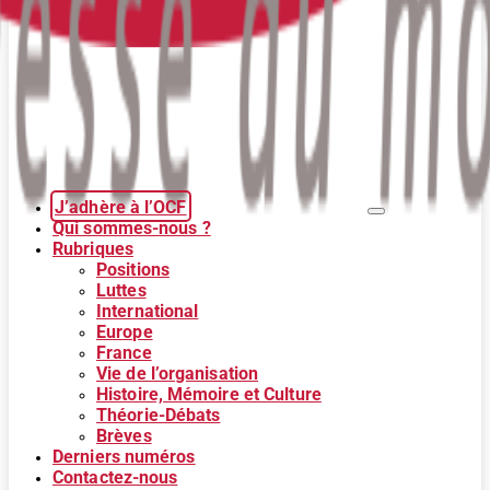
J’adhère à l’OCF
Qui sommes-nous ?
Rubriques
Positions
Luttes
International
Europe
France
Vie de l’organisation
Histoire, Mémoire et Culture
Théorie-Débats
Brèves
Derniers numéros
Contactez-nous