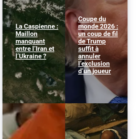
Coupe du
La Caspienne :
monde 2026 :
Samedi 25 juillet 2026,
Le 1er juillet 2026,
Maillon
un coup de fil
des drones ukrainiens
l'attaquant américain
manquant
de Trump
ont frappé plusieurs
Folarin Balogun recevait
cibles en mer Caspienne,
un carton rouge
entre l’Iran et
suffit à
parmi...
parfaitement...
l’Ukraine ?
annuler
l’exclusion
d’un joueur