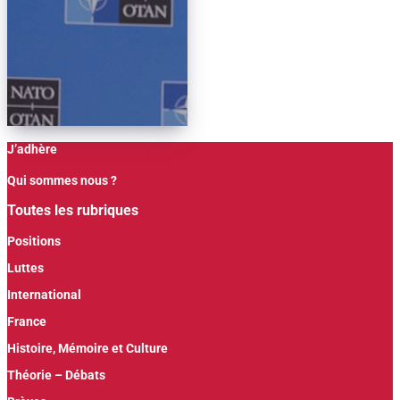
J’adhère
Qui sommes nous ?
Toutes les rubriques
Positions
Luttes
International
France
Histoire, Mémoire et Culture
Théorie – Débats