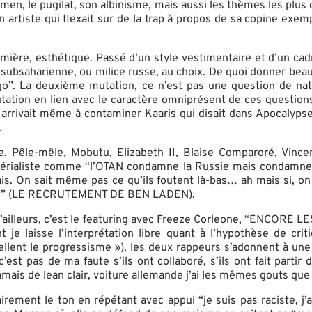
n, le pugilat, son albinisme, mais aussi les thèmes les plus c
 artiste qui flexait sur de la trap à propos de sa copine exemp
emière, esthétique. Passé d’un style vestimentaire et d’un cad
 subsaharienne, ou milice russe, au choix. De quoi donner bea
ngo”. La deuxième mutation, ce n’est pas une question de natu
mutation en lien avec le caractère omniprésent de ces question
arrivait même à contaminer Kaaris qui disait dans Apocalypse 
.
êle-mêle, Mobutu, Elizabeth II, Blaise Comparoré, Vincent
p impérialiste comme “l’OTAN condamne la Russie mais con
çais. On sait même pas ce qu’ils foutent là-bas… ah mais si, 
ains” (LE RECRUTEMENT DE BEN LADEN).
 d’ailleurs, c’est le featuring avec Freeze Corleone, “ENCO
 je laisse l’interprétation libre quant à l’hypothèse de cr
ellent le progressisme »), les deux rappeurs s’adonnent à une 
’est pas de ma faute s’ils ont collaboré, s’ils ont fait par
amais de lean clair, voiture allemande j’ai les mêmes gouts que 
ement le ton en répétant avec appui “je suis pas raciste, j’ai