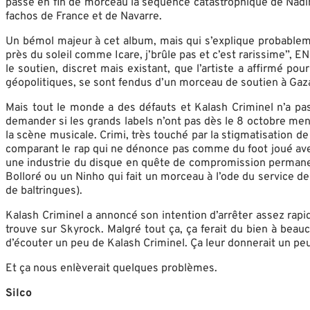
passe en fin de morceau la séquence catastrophique de Nadine
fachos de France et de Navarre.
Un bémol majeur à cet album, mais qui s’explique probablement
près du soleil comme Icare, j’brûle pas et c’est rarissime”
le soutien, discret mais existant, que l’artiste a affirmé p
géopolitiques, se sont fendus d’un morceau de soutien à Gaza
Mais tout le monde a des défauts et Kalash Criminel n’a pas 
demander si les grands labels n’ont pas dès le 8 octobre mena
la scène musicale. Crimi, très touché par la stigmatisation 
comparant le rap qui ne dénonce pas comme du foot joué ave
une industrie du disque en quête de compromission permanen
Bolloré ou un Ninho qui fait un morceau à l’ode du service
de baltringues).
Kalash Criminel a annoncé son intention d’arrêter assez rap
trouve sur Skyrock. Malgré tout ça, ça ferait du bien à beau
d’écouter un peu de Kalash Criminel. Ça leur donnerait un peu 
Et ça nous enlèverait quelques problèmes.
Silco