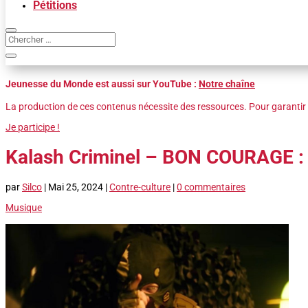
Pétitions
Jeunesse du Monde est aussi sur YouTube :
Notre chaîne
La production de ces contenus nécessite des ressources. Pour garantir 
Je participe !
Kalash Criminel – BON COURAGE : F
par
Silco
|
Mai 25, 2024
|
Contre-culture
|
0 commentaires
Musique