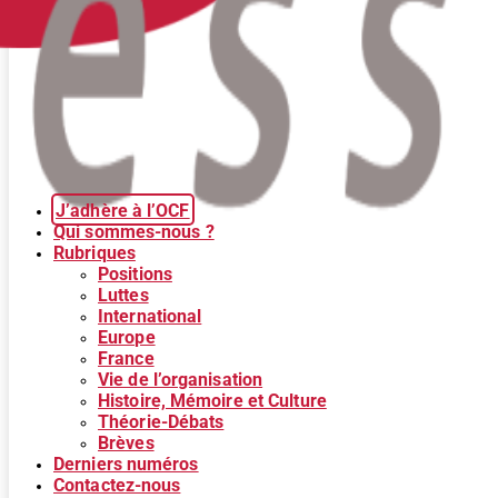
J’adhère à l’OCF
Qui sommes-nous ?
Rubriques
Positions
Luttes
International
Europe
France
Vie de l’organisation
Histoire, Mémoire et Culture
Théorie-Débats
Brèves
Derniers numéros
Contactez-nous