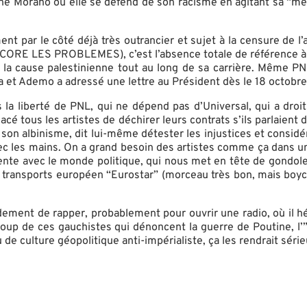
 Morano où elle se défend de son racisme en agitant sa “meill
 par le côté déjà très outrancier et sujet à la censure de l’a
, ENCORE LES PROBLEMES), c’est l’absence totale de référence à
our la cause palestinienne tout au long de sa carrière. Même PN
 et Ademo a adressé une lettre au Président dès le 18 octobre
la liberté de PNL, qui ne dépend pas d’Universal, qui a droit
cé tous les artistes de déchirer leurs contrats s’ils parlaient 
de son albinisme, dit lui-même détester les injustices et cons
c les mains. On a grand besoin des artistes comme ça dans un
te avec le monde politique, qui nous met en tête de gondole 
 de transports européen “Eurostar” (morceau très bon, mais 
idement de rapper, probablement pour ouvrir une radio, où il
coup de ces gauchistes qui dénoncent la guerre de Poutine, l’
de culture géopolitique anti-impérialiste, ça les rendrait série