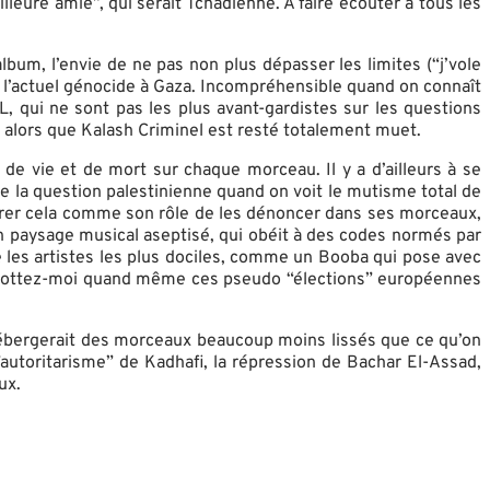
eure amie”, qui serait Tchadienne. A faire écouter à tous les
lbum, l’envie de ne pas non plus dépasser les limites (“j’vole
 l’actuel génocide à Gaza. Incompréhensible quand on connaît
L, qui ne sont pas les plus avant-gardistes sur les questions
 alors que Kalash Criminel est resté totalement muet.
 de vie et de mort sur chaque morceau. Il y a d’ailleurs à se
de la question palestinienne quand on voit le mutisme total de
idérer cela comme son rôle de les dénoncer dans ses morceaux,
 paysage musical aseptisé, qui obéit à des codes normés par
les artistes les plus dociles, comme un Booba qui pose avec
boycottez-moi quand même ces pseudo “élections” européennes
 hébergerait des morceaux beaucoup moins lissés que ce qu’on
”autoritarisme” de Kadhafi, la répression de Bachar El-Assad,
ux.