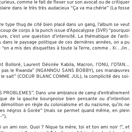
urieux, comme le fait de flexer sur son avocat ou de critiquer
laire dans le très très audacieux “Ça va ma chérie” (La fosse
re type thug de cité bien placé dans un gang, l’album se veut
ucoup de corps à la punch issue d’Apocalypse (SVR) “pourquoi
re, c’est une question d’intensité. La thématique de l’anti-
s dans le paysage politique de ces dernières années, on a pu
“on a mis des disquettes à toute la Terre, comme . Xi . Jin .
 Bolloré, Laurent Désirée Kabila, Macron, l’ONU, l’OTAN…
damne pas le Rwanda” (NGANNOU SANS BOBBY), ses manœuvres
on le sait” (COEUR BLANC COMME JUL), la complicité des soi-
RE LES PROBLEMES”. Dans une ambiance de camp d’entraînement
itique de la gauche bourgeoise bien pensante ou d’intention
démolition en règle du colonialisme et du nazisme, qu’ils ne
tir des négros à Gorée” (mais se permet quand même, en plein
-”).
 un ami noir. Quoi ? Nique ta mère, toi et ton ami noir !”, et