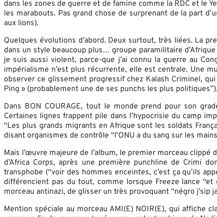
dans les zones de guerre et de famine comme la RDC et le Yeme
les marabouts. Pas grand chose de surprenant de la part d’un
aux lions).
Quelques évolutions d’abord. Deux surtout, très liées. La pr
dans un style beaucoup plus… groupe paramilitaire d’Afrique
je suis aussi violent, parce-que j’ai connu la guerre au Co
impérialisme n’est plus récurrente, elle est centrale. Une 
observer ce glissement progressif chez Kalash Criminel, qui 
Ping » (probablement une de ses punchs les plus politiques”)
Dans BON COURAGE, tout le monde prend pour son grade. P
Certaines lignes frappent pile dans l’hypocrisie du cam
“Les plus grands migrants en Afrique sont les soldats Fran
disant organismes de contrôle “l’ONU a du sang sur les m
Mais l’œuvre majeure de l’album, le premier morceau clippé
d’Africa Corps, après une première punchline de Crimi dont
transphobe (“voir des hommes enceintes, c’est ça qu’ils app
différencient pas du tout, comme lorsque Freeze lance “et c
morceau antinazi, de glisser un très provoquant “négro j’sip j
Mention spéciale au morceau AMI(E) NOIR(E), qui affiche clair