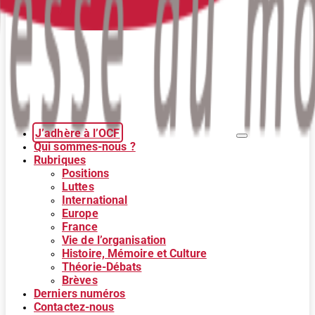
J’adhère à l’OCF
Qui sommes-nous ?
Rubriques
Positions
Luttes
International
Europe
France
Vie de l’organisation
Histoire, Mémoire et Culture
Théorie-Débats
Brèves
Derniers numéros
Contactez-nous