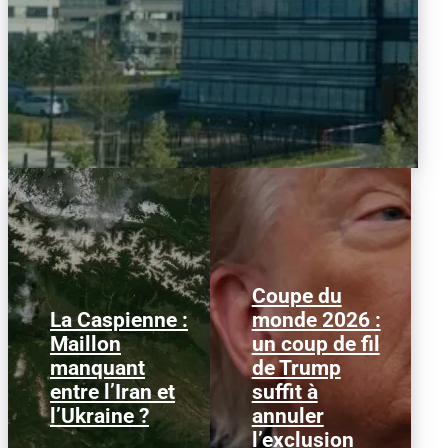
Coupe du
La Caspienne :
monde 2026 :
Samedi 25 juillet 2026,
Le 1er juillet 2026,
Maillon
un coup de fil
des drones ukrainiens
l'attaquant américain
manquant
de Trump
ont frappé plusieurs
Folarin Balogun recevait
cibles en mer Caspienne,
un carton rouge
entre l’Iran et
suffit à
parmi...
parfaitement...
l’Ukraine ?
annuler
l’exclusion