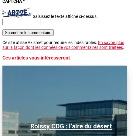
CAPTCHA
*
Saisissez le texte affiché ci-dessus:
Soumettre le commentaire
Ce site utilise Akismet pour réduire les indésirables.
En savoir plus
sur la façon dont les données de vos commentaires sont traitées
.
Ces articles vous intéresseront
Alors que le trafic aérien a retrouvé son
Roissy CDG : l’aire du désert
niveau d’avant la pandémie, les
conditions d’obtention...