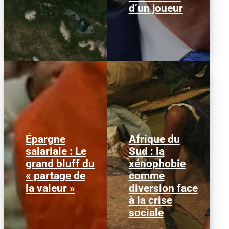
d’un joueur
Épargne
Afrique du
Alors que l'inflation et la
© HCR/ James Oatway
salariale : Le
Sud : la
course aux profits
L’Afrique du Sud est
grand bluff du
xénophobie
écrasent le pouvoir
entrée dans une
d’achat, la loi « partage
séquence dangereuse.
« partage de
comme
de la...
Des groupes...
la valeur »
diversion face
à la crise
sociale