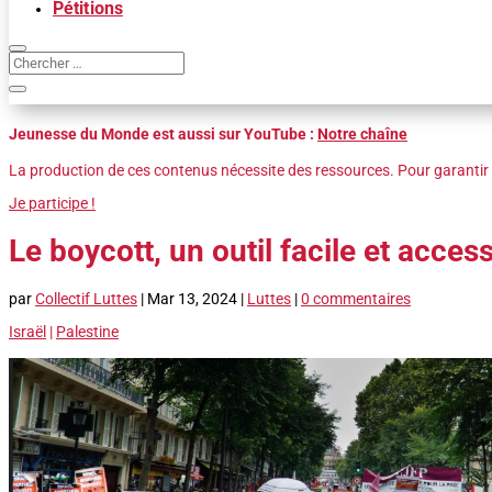
Pétitions
Jeunesse du Monde est aussi sur YouTube :
Notre chaîne
La production de ces contenus nécessite des ressources. Pour garantir 
Je participe !
Le boycott, un outil facile et acces
par
Collectif Luttes
|
Mar 13, 2024
|
Luttes
|
0 commentaires
Israël
|
Palestine