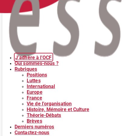
J’adhère à l’OCF
Qui sommes-nous ?
Rubriques
Positions
Luttes
International
Europe
France
Vie de l’organisation
Histoire, Mémoire et Culture
Théorie-Débats
Brèves
Derniers numéros
Contactez-nous