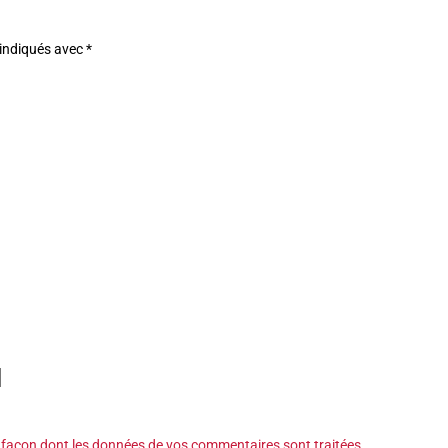
 indiqués avec
*
a façon dont les données de vos commentaires sont traitées
.