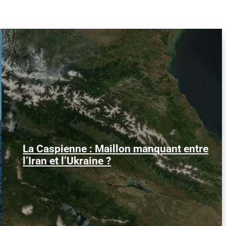
La Caspienne : Maillon manquant entre
Samedi 25 juillet 2026, des drones
ukrainiens ont frappé plusieurs cibles en
l’Iran et l’Ukraine ?
mer Caspienne, parmi...