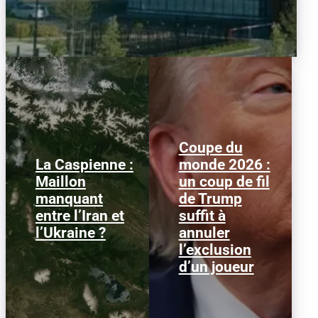
Coupe du
La Caspienne :
monde 2026 :
Samedi 25 juillet 2026,
Le 1er juillet 2026,
Maillon
un coup de fil
des drones ukrainiens
l'attaquant américain
manquant
de Trump
ont frappé plusieurs
Folarin Balogun recevait
cibles en mer Caspienne,
un carton rouge
entre l’Iran et
suffit à
parmi...
parfaitement...
l’Ukraine ?
annuler
l’exclusion
d’un joueur