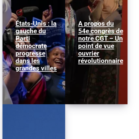
États-Unis : la
A propos du
gauche du
54e congrès de
Janeese Lewis George a
Nous publions ci-
Parti
remporté la primaire
notre CGT – Un
dessous ce texte afin
démocrate pour la
d’alimenter le débat au
démocrate
point de vue
mairie de Washington
sein de la CGT, dans la
progresse
D.C., ce qui...
ouvrier
perspective...
dans les
révolutionnaire
grandes villes