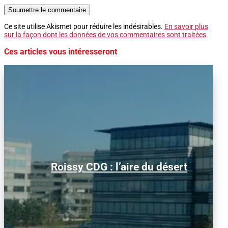
Soumettre le commentaire
Ce site utilise Akismet pour réduire les indésirables.
En savoir plus
sur la façon dont les données de vos commentaires sont traitées
.
Ces articles vous intéresseront
Alors que le trafic aérien a retrouvé son
Roissy CDG : l’aire du désert
niveau d’avant la pandémie, les
conditions d’obtention...