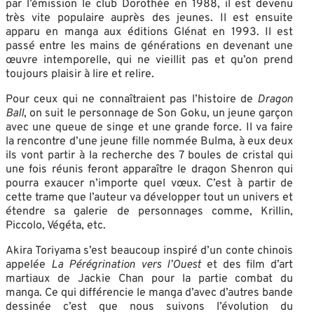
par l’émission le club Dorothée en 1988, il est devenu
très vite populaire auprès des jeunes. Il est ensuite
apparu en manga aux éditions Glénat en 1993. Il est
passé entre les mains de générations en devenant une
œuvre intemporelle, qui ne vieillit pas et qu’on prend
toujours plaisir à lire et relire.
Pour ceux qui ne connaîtraient pas l’histoire de
Dragon
Ball
, on suit le personnage de Son Goku, un jeune garçon
avec une queue de singe et une grande force. Il va faire
la rencontre d’une jeune fille nommée Bulma, à eux deux
ils vont partir à la recherche des 7 boules de cristal qui
une fois réunis feront apparaître le dragon Shenron qui
pourra exaucer n’importe quel vœux. C’est à partir de
cette trame que l’auteur va développer tout un univers et
étendre sa galerie de personnages comme, Krillin,
Piccolo, Végéta, etc.
Akira Toriyama s’est beaucoup inspiré d’un conte chinois
appelée
La Pérégrination vers l’Ouest
et des film d’art
martiaux de Jackie Chan pour la partie combat du
manga. Ce qui différencie le manga d’avec d’autres bande
dessinée c’est que nous suivons l’évolution du