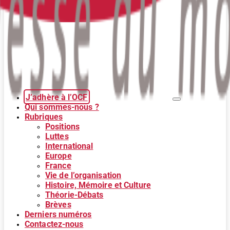
J’adhère à l’OCF
Qui sommes-nous ?
Rubriques
Positions
Luttes
International
Europe
France
Vie de l’organisation
Histoire, Mémoire et Culture
Théorie-Débats
Brèves
Derniers numéros
Contactez-nous