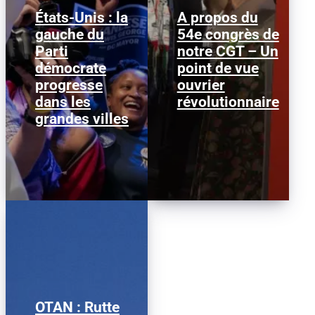
États-Unis : la
A propos du
gauche du
54e congrès de
Janeese Lewis George a
Nous publions ci-
Parti
remporté la primaire
notre CGT – Un
dessous ce texte afin
démocrate pour la
d’alimenter le débat au
démocrate
point de vue
mairie de Washington
sein de la CGT, dans la
progresse
D.C., ce qui...
ouvrier
perspective...
dans les
révolutionnaire
grandes villes
OTAN : Rutte