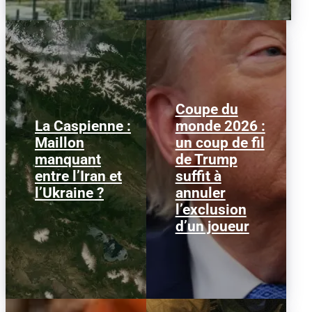
Coupe du
La Caspienne :
monde 2026 :
Samedi 25 juillet 2026,
Le 1er juillet 2026,
Maillon
un coup de fil
des drones ukrainiens
l'attaquant américain
manquant
de Trump
ont frappé plusieurs
Folarin Balogun recevait
cibles en mer Caspienne,
un carton rouge
entre l’Iran et
suffit à
parmi...
parfaitement...
l’Ukraine ?
annuler
l’exclusion
d’un joueur