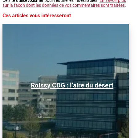
Ce site utilise Akismet pour réduire les indésirables.
En savoir plus
sur la façon dont les données de vos commentaires sont traitées
.
Ces articles vous intéresseront
Alors que le trafic aérien a retrouvé son
Roissy CDG : l’aire du désert
niveau d’avant la pandémie, les
conditions d’obtention...