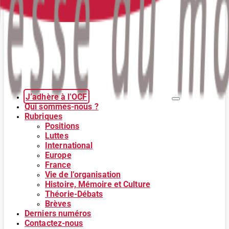
J’adhère à l’OCF
Qui sommes-nous ?
Rubriques
Positions
Luttes
International
Europe
France
Vie de l’organisation
Histoire, Mémoire et Culture
Théorie-Débats
Brèves
Derniers numéros
Contactez-nous