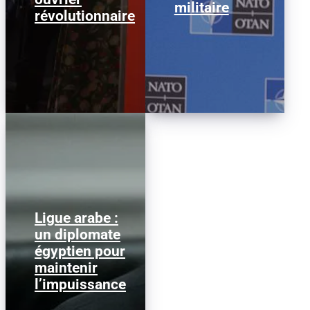
militaire
révolutionnaire
Ligue arabe :
Nabil Fahmy, ancien
un diplomate
ministre égyptien des
égyptien pour
Affaires étrangères, a
été désigné secrétaire
maintenir
général de...
l’impuissance