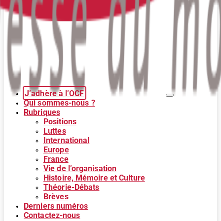
J’adhère à l’OCF
Qui sommes-nous ?
Rubriques
Positions
Luttes
International
Europe
France
Vie de l’organisation
Histoire, Mémoire et Culture
Théorie-Débats
Brèves
Derniers numéros
Contactez-nous