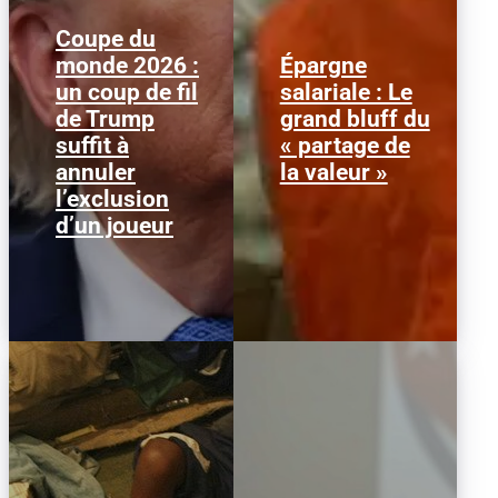
Coupe du
monde 2026 :
Épargne
Le 1er juillet 2026,
Alors que l'inflation et la
un coup de fil
salariale : Le
l'attaquant américain
course aux profits
de Trump
grand bluff du
Folarin Balogun recevait
écrasent le pouvoir
un carton rouge
d’achat, la loi « partage
suffit à
« partage de
parfaitement...
de la...
annuler
la valeur »
l’exclusion
d’un joueur