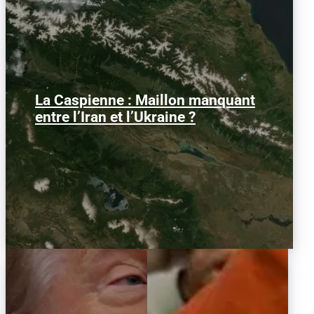
La Caspienne : Maillon manquant
Samedi 25 juillet 2026, des drones
ukrainiens ont frappé plusieurs cibles
entre l’Iran et l’Ukraine ?
en mer Caspienne, parmi...