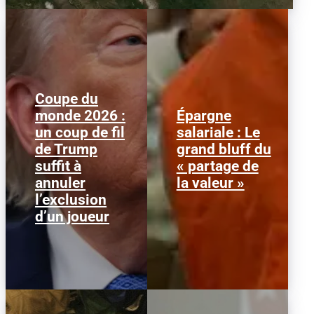
Coupe du
monde 2026 :
Épargne
Le 1er juillet 2026,
Alors que l'inflation et la
un coup de fil
salariale : Le
l'attaquant américain
course aux profits
de Trump
grand bluff du
Folarin Balogun recevait
écrasent le pouvoir
un carton rouge
d’achat, la loi « partage
suffit à
« partage de
parfaitement...
de la...
annuler
la valeur »
l’exclusion
d’un joueur