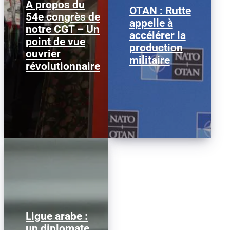
A propos du
OTAN : Rutte
54e congrès de
Nous publions ci-
Mark Rutte © Justin
appelle à
notre CGT – Un
dessous ce texte afin
Sullivan/ Getty Images
accélérer la
d’alimenter le débat au
Le secrétaire général de
point de vue
sein de la CGT, dans la
l’OTAN, Mark Rutte, a
production
ouvrier
perspective...
appelé à...
militaire
révolutionnaire
Ligue arabe :
Nabil Fahmy, ancien
un diplomate