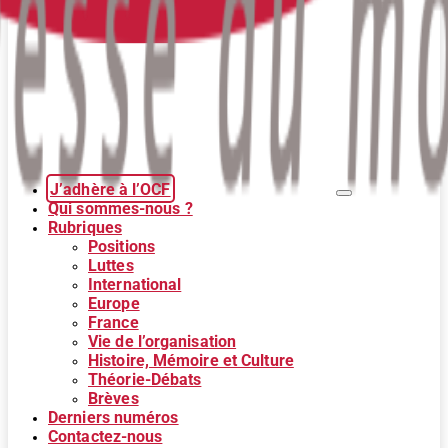
J’adhère à l’OCF
Qui sommes-nous ?
Rubriques
Positions
Luttes
International
Europe
France
Vie de l’organisation
Histoire, Mémoire et Culture
Théorie-Débats
Brèves
Derniers numéros
Contactez-nous