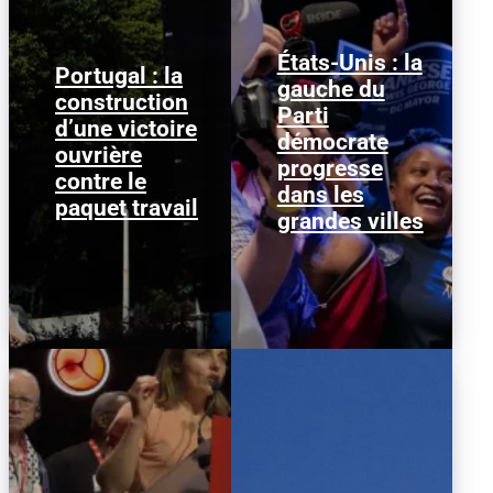
États-Unis : la
Portugal : la
gauche du
Le gouvernement
Janeese Lewis George a
construction
PSD/CDS a perdu. Son
Parti
remporté la primaire
d’une victoire
paquet travail a été
démocrate pour la
démocrate
rejeté le 19 juin 2026 à
mairie de Washington
ouvrière
l’Assemblée de...
progresse
D.C., ce qui...
contre le
dans les
paquet travail
grandes villes