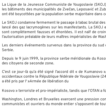
La Ligue de la Jeunesse Communiste de Yougoslavie (SKOJ) c
les bâtiments des municipalités de Zvečan, Leposavić et Zubi
ont été boycottées par la population serbe majoritaire dans ce
Le SKOJ condamne fermement le passage à tabac brutal des cit
lancé des gaz lacrymogènes sur les manifestants. La SKOJ es
sont complètement fausses et éhontées. Il est naïf de croir
l’autorisation préalable de leurs maîtres impérialistes de Was
Les derniers événements survenus dans la province du sud de l
Serbie.
Depuis le 9 juin 1999, la province serbe méridionale du Koso
des citoyens de seconde zone.
C’est ce jour-là qu’a été signé l’accord dit « de Kumanovo 
occidentaux contre la République fédérale de Yougoslavie (24 
a été pris par l' »Armée de libération du
Kosovo » terroriste et pro-impérialiste, tandis que l’OTAN a f
Washington, Londres et Bruxelles exercent une pression cons
communistes et ouvriers du monde entier s’opposent de tout cœ