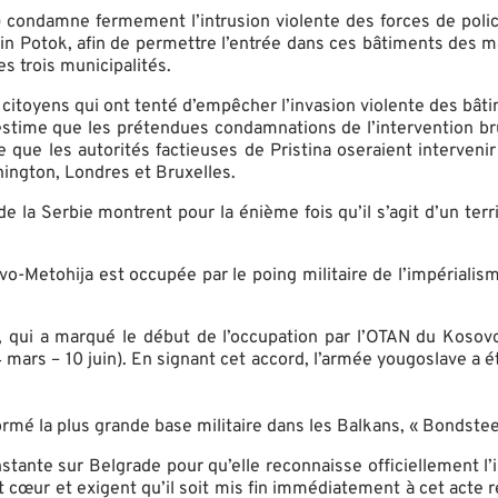
ondamne fermement l’intrusion violente des forces de police 
n Potok, afin de permettre l’entrée dans ces bâtiments des mair
s trois municipalités.
oyens qui ont tenté d’empêcher l’invasion violente des bâtime
time que les prétendues condamnations de l’intervention brut
e que les autorités factieuses de Pristina oseraient interve
hington, Londres et Bruxelles.
a Serbie montrent pour la énième fois qu’il s’agit d’un territ
vo-Metohija est occupée par le poing militaire de l’impérialism
», qui a marqué le début de l’occupation par l’OTAN du Kosovo
mars – 10 juin). En signant cet accord, l’armée yougoslave a été
ormé la plus grande base militaire dans les Balkans, « Bondstee
tante sur Belgrade pour qu’elle reconnaisse officiellement l’i
ur et exigent qu’il soit mis fin immédiatement à cet acte rétrog