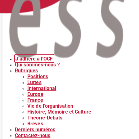
J’adhère à l’OCF
Qui sommes-nous ?
Rubriques
Positions
Luttes
International
Europe
France
Vie de l’organisation
Histoire, Mémoire et Culture
Théorie-Débats
Brèves
Derniers numéros
Contactez-nous