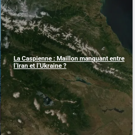
La Caspienne : Maillon manquant entre
Samedi 25 juillet 2026, des drones
ukrainiens ont frappé plusieurs cibles en
l’Iran et l’Ukraine ?
mer Caspienne, parmi...