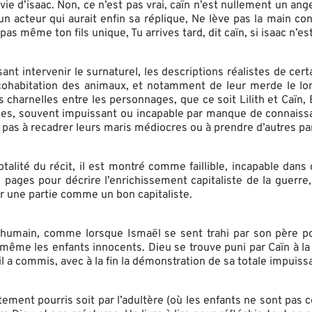
a vie d’isaac. Non, ce n’est pas vrai, caïn n’est nullement un an
teur qui aurait enfin sa réplique, Ne lève pas la main contre
pas même ton fils unique, Tu arrives tard, dit caïn, si isaac n’e
isant intervenir le surnaturel, les descriptions réalistes de c
cohabitation des animaux, et notamment de leur merde le long
charnelles entre les personnages, que ce soit Lilith et Caïn,
s, souvent impuissant ou incapable par manque de connaissan
t pas à recadrer leurs maris médiocres ou à prendre d’autres pa
talité du récit, il est montré comme faillible, incapable dans
e 2 pages pour décrire l’enrichissement capitaliste de la guer
er une partie comme un bon capitaliste.
humain, comme lorsque Ismaël se sent trahi par son père pou
me les enfants innocents. Dieu se trouve puni par Caïn à la f
 a commis, avec à la fin la démonstration de sa totale impuiss
tement pourris soit par l’adultère (où les enfants ne sont pas c