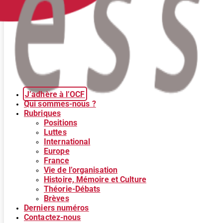
J’adhère à l’OCF
Qui sommes-nous ?
Rubriques
Positions
Luttes
International
Europe
France
Vie de l’organisation
Histoire, Mémoire et Culture
Théorie-Débats
Brèves
Derniers numéros
Contactez-nous