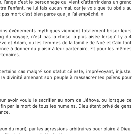
ge, l’ange c’est le personnage qui vient d’atterrir dans un grand
 l’enfant, ne lui fais aucun mal, car je vois que tu obéis au
st pas mort c’est bien parce que je l’ai empêché. »
ertains évènements mythiques viennent totalement briser leurs
 du voyage, n’est pas la chose la plus aisée lorsqu’il y a 4
 Eve et Adam, ou les femmes de la famille de Noé et Caïn font
ce à donner du plaisir à leur partenaire. Et pour les mêmes
rtenaires.
 certains cas malgré son statut céleste, imprévoyant, injuste,
re, la divinité amenant son peuple à massacrer les païens pour
r avoir voulu le sacrifier au nom de Jéhova, ou lorsque ce
in par la mort de tous les humains, Dieu étant privé de gens
ance.
eux du mari), par les agressions arbitraires pour plaire à Dieu,