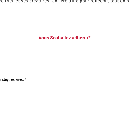
re Dieu et ses créatures. Un livre à lire pour réfléchir, tout en 
Vous Souhaitez adhérer?
 indiqués avec
*