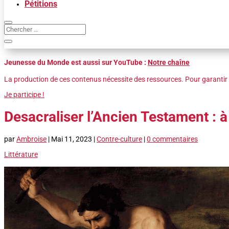
Pétitions
Jeunesse du Monde est aussi sur YouTube :
Notre chaîne
La production de ces contenus nécessite des ressources. Pour garantir 
Je participe !
Desacraliser l’Ancien Testament :
par
Ambroise
|
Mai 11, 2023
|
Contre-culture
|
0 commentaires
Littérature