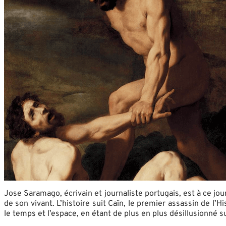
Jose Saramago, écrivain et journaliste portugais, est à ce jo
de son vivant. L’histoire suit Caïn, le premier assassin de l’H
le temps et l’espace, en étant de plus en plus désillusionné sur