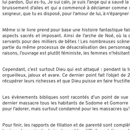
lui pardon, Qui es-tu, Je sui caïn, je suis l’ange qui a sauvé l
bruissement d’ailes et qui a commencé à déclamer comme un ac
seigneur, que tu es disposé, pour l’amour de lui, à n’épargner 
Même si le livre prend pour base une histoire fantastique fa
aspects sacrés et imposant. Ainsi de l’arche de Noé, où la 
servants pour des milliers de bêtes ! Les nombreuses scènes 
partie du même processus de désacralisation des personnage
raisons, l’ouvrage est plutôt féministe, les femmes n’hésitan
Cependant, c’est surtout Dieu qui est attaqué : pendant la to
orgueilleux, jaloux et avare. Ce dernier point fait l’objet d
récupérer leurs richesses et que Dieu puisse en faire fructifi
Les évènements bibliques sont racontés d’un point de vue 
dernier massacre tous les habitants de Sodome et Gomorre mê
pour l’adorer, mais surtout condamné pour les massacres qu’il
Pour finir, les rapports de filiation et de parenté sont complè