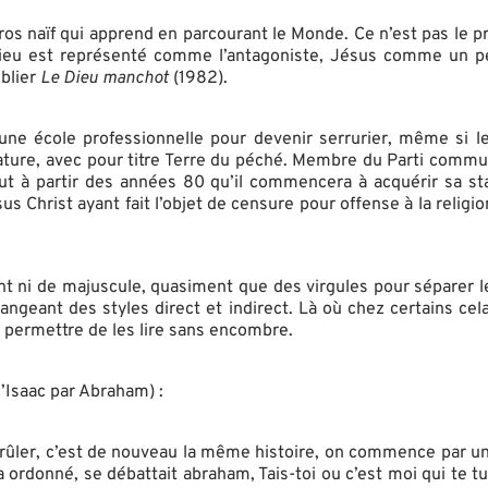
os naïf qui apprend en parcourant le Monde. Ce n’est pas le pr
ù Dieu est représenté comme l’antagoniste, Jésus comme un 
ublier
Le Dieu manchot
(1982).
une école professionnelle pour devenir serrurier, même si le
ature, avec pour titre Terre du péché. Membre du Parti commun
tout à partir des années 80 qu’il commencera à acquérir sa st
s Christ ayant fait l’objet de censure pour offense à la religi
int ni de majuscule, quasiment que des virgules pour séparer
angeant des styles direct et indirect. Là où chez certains cela
 permettre de les lire sans encombre.
’Isaac par Abraham) :
e brûler, c’est de nouveau la même histoire, on commence par un 
 l’a ordonné, se débattait abraham, Tais-toi ou c’est moi qui te