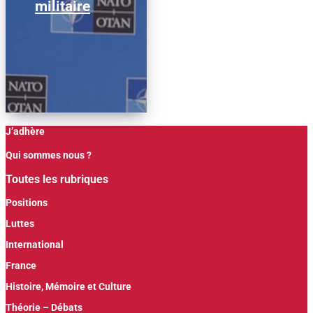
militaire
J’adhère
Qui sommes nous ?
Toutes les rubriques
Positions
Luttes
International
France
Histoire, Mémoire et Culture
Théorie – Débats