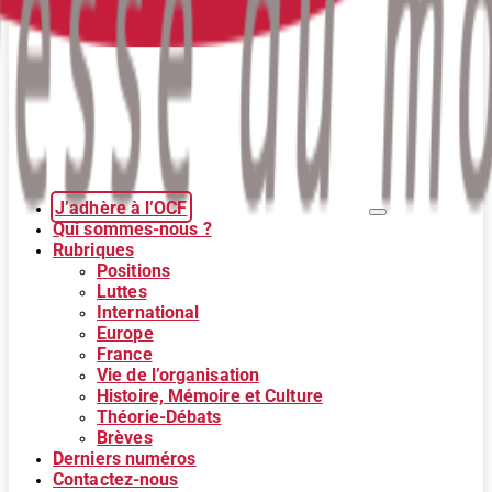
J’adhère à l’OCF
Qui sommes-nous ?
Rubriques
Positions
Luttes
International
Europe
France
Vie de l’organisation
Histoire, Mémoire et Culture
Théorie-Débats
Brèves
Derniers numéros
Contactez-nous