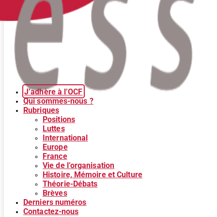
J’adhère à l’OCF
Qui sommes-nous ?
Rubriques
Positions
Luttes
International
Europe
France
Vie de l’organisation
Histoire, Mémoire et Culture
Théorie-Débats
Brèves
Derniers numéros
Contactez-nous