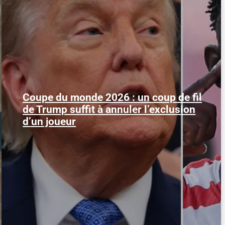
Coupe du monde 2026 : un coup de fil
Le 1er juillet 2026, l'attaquant américain
de Trump suffit à annuler l’exclusion
Folarin Balogun recevait un carton rouge
parfaitement...
d’un joueur