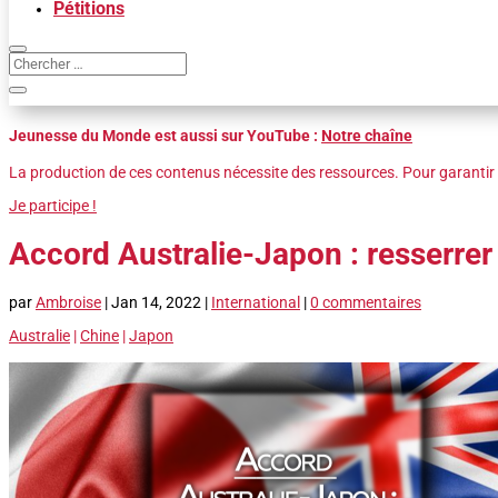
Pétitions
Jeunesse du Monde est aussi sur YouTube :
Notre chaîne
La production de ces contenus nécessite des ressources. Pour garantir 
Je participe !
Accord Australie-Japon : resserrer 
par
Ambroise
|
Jan 14, 2022
|
International
|
0 commentaires
Australie
|
Chine
|
Japon