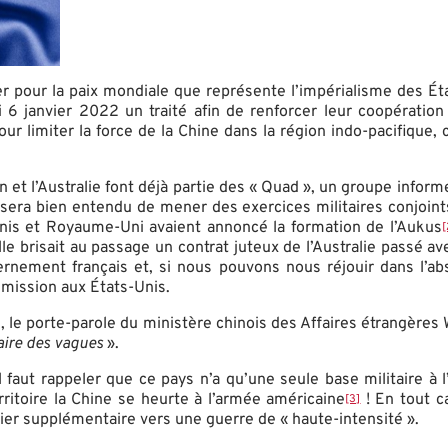
r pour la paix mondiale que représente l’impérialisme des Éta
di 6 janvier 2022 un traité afin de renforcer leur coopératio
our limiter la force de la Chine dans la région indo-pacifique
on et l’Australie font déjà partie des « Quad », un groupe inform
sera bien entendu de mener des exercices militaires conjoints
Unis et Royaume-Uni avaient annoncé la formation de l’Aukus
[
 elle brisait au passage un contrat juteux de l’Australie passé 
rnement français et, si nous pouvons nous réjouir dans l’ab
umission aux États-Unis.
alie, le porte-parole du ministère chinois des Affaires étrangèr
faire des vagues
».
faut rappeler que ce pays n’a qu’une seule base militaire à l’
rritoire la Chine se heurte à l’armée américaine
! En tout c
[3]
lier supplémentaire vers une guerre de « haute-intensité ».