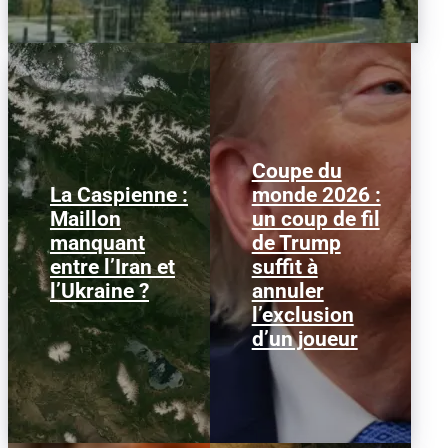
Coupe du
La Caspienne :
monde 2026 :
Samedi 25 juillet 2026,
Le 1er juillet 2026,
Maillon
un coup de fil
des drones ukrainiens
l'attaquant américain
manquant
de Trump
ont frappé plusieurs
Folarin Balogun recevait
cibles en mer Caspienne,
un carton rouge
entre l’Iran et
suffit à
parmi...
parfaitement...
l’Ukraine ?
annuler
l’exclusion
d’un joueur