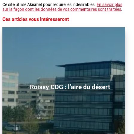
Ce site utilise Akismet pour réduire les indésirables.
En savoir plus
sur la façon dont les données de vos commentaires sont traitées
.
Ces articles vous intéresseront
Alors que le trafic aérien a retrouvé son
Roissy CDG : l’aire du désert
niveau d’avant la pandémie, les
conditions d’obtention...