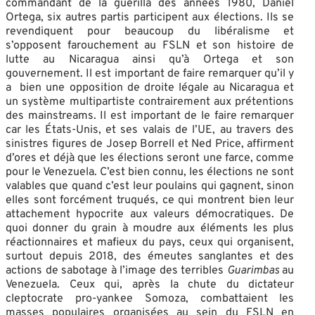
commandant de la guérilla des années 1980, Daniel
Ortega, six autres partis participent aux élections. Ils se
revendiquent pour beaucoup du libéralisme et
s’opposent farouchement au FSLN et son histoire de
lutte au Nicaragua ainsi qu’à Ortega et son
gouvernement. Il est important de faire remarquer qu’il y
a bien une opposition de droite légale au Nicaragua et
un système multipartiste contrairement aux prétentions
des mainstreams. Il est important de le faire remarquer
car les États-Unis, et ses valais de l’UE, au travers des
sinistres figures de Josep Borrell et Ned Price, affirment
d’ores et déjà que les élections seront une farce, comme
pour le Venezuela. C’est bien connu, les élections ne sont
valables que quand c’est leur poulains qui gagnent, sinon
elles sont forcément truqués, ce qui montrent bien leur
attachement hypocrite aux valeurs démocratiques. De
quoi donner du grain à moudre aux éléments les plus
réactionnaires et mafieux du pays, ceux qui organisent,
surtout depuis 2018, des émeutes sanglantes et des
actions de sabotage à l’image des terribles
Guarimbas
au
Venezuela. Ceux qui, après la chute du dictateur
cleptocrate pro-yankee Somoza, combattaient les
masses populaires organisées au sein du FSLN en