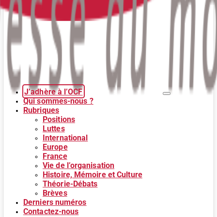
J’adhère à l’OCF
Qui sommes-nous ?
Rubriques
Positions
Luttes
International
Europe
France
Vie de l’organisation
Histoire, Mémoire et Culture
Théorie-Débats
Brèves
Derniers numéros
Contactez-nous