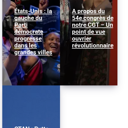
États-Unis : la
A propos du
gauche du
54e congrès de
Janeese Lewis George a
Nous publions ci-
Parti
remporté la primaire
notre CGT – Un
dessous ce texte afin
démocrate pour la
d’alimenter le débat au
démocrate
point de vue
mairie de Washington
sein de la CGT, dans la
progresse
D.C., ce qui...
ouvrier
perspective...
dans les
révolutionnaire
grandes villes