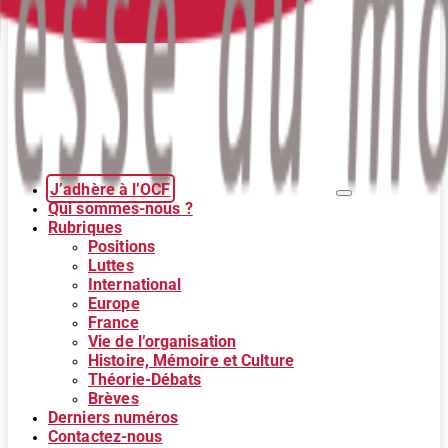
J’adhère à l’OCF
Qui sommes-nous ?
Rubriques
Positions
Luttes
International
Europe
France
Vie de l’organisation
Histoire, Mémoire et Culture
Théorie-Débats
Brèves
Derniers numéros
Contactez-nous