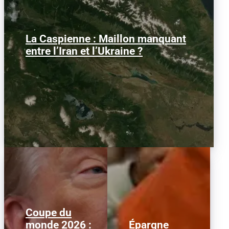
La Caspienne : Maillon manquant
Samedi 25 juillet 2026, des drones
ukrainiens ont frappé plusieurs cibles
entre l’Iran et l’Ukraine ?
en mer Caspienne, parmi...
Coupe du
monde 2026 :
Épargne