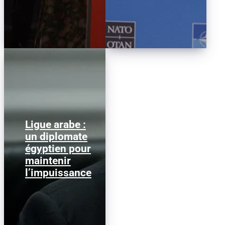
Ligue arabe :
Nabil Fahmy, ancien
un diplomate
ministre égyptien des
égyptien pour
Affaires étrangères, a
été désigné secrétaire
maintenir
général de...
l’impuissance