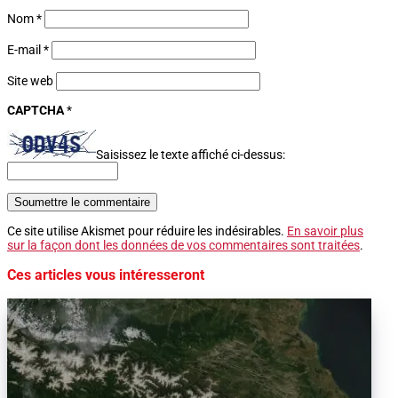
Nom
*
E-mail
*
Site web
CAPTCHA
*
Saisissez le texte affiché ci-dessus:
Soumettre le commentaire
Ce site utilise Akismet pour réduire les indésirables.
En savoir plus
sur la façon dont les données de vos commentaires sont traitées
.
Ces articles vous intéresseront