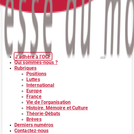
J’adhère à l’OCF
Qui sommes-nous ?
Rubriques
Positions
Luttes
International
Europe
France
Vie de l’organisation
Histoire, Mémoire et Culture
Théorie-Débats
Brèves
Derniers numéros
Contactez-nous