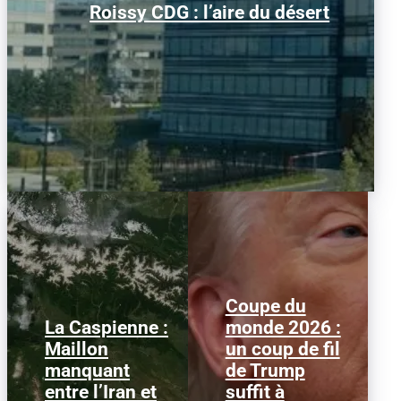
Roissy CDG : l’aire du désert
niveau d’avant la pandémie, les
conditions d’obtention...
Coupe du
La Caspienne :
monde 2026 :
Samedi 25 juillet 2026,
Le 1er juillet 2026,
Maillon
un coup de fil
des drones ukrainiens
l'attaquant américain
manquant
de Trump
ont frappé plusieurs
Folarin Balogun recevait
cibles en mer Caspienne,
un carton rouge
entre l’Iran et
suffit à
parmi...
parfaitement...