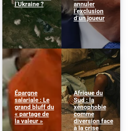
l’Ukraine ?
annuler
l’exclusion
d’un joueur
Épargne
Afrique du
Alors que l'inflation et la
© HCR/ James Oatway
salariale : Le
Sud : la
course aux profits
L’Afrique du Sud est
grand bluff du
xénophobie
écrasent le pouvoir
entrée dans une
d’achat, la loi « partage
séquence dangereuse.
« partage de
comme
de la...
Des groupes...
la valeur »
diversion face
à la crise