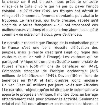
la chance car il est en paix, nous présente un autre
village de la Côte d’Ivoire qui n’a pas pu payer l’impôt
colonial. Le 27 février 1949, les troupes ont détruit le
village et tué hommes, femmes et enfants, puis abattu le
troupeau. Le narrateur, qui hurle presque, répète qu’il
s’agit de « balles françaises » qui ont transpercé ces
malheureuses victimes et que ce crime abominable a été
commis «
en notre nom à nous, gens de France
».
Le narrateur rappelle que l’image de la colonisation pour
la France c’est une belle réussite d’élévation des
peuples, mais la réalité c’est qu’il s’agit du règne des
vautours (que l’on voit à l’image). Les vautours qui se
partagent l’Afrique ont un nom : Société commerciale de
l’ouest africain (660 millions de bénéfices en 1949),
Compagnie française de l’Afrique occidentale (365
millions de bénéfices en 1949), Davon (180 millions de
bénéfices en 1949) et tant d’autres, dont l’anglaise
Unilver. C’est 40 millions par jours volés aux Africains
! Le narrateur objecte qu’on lui dira que le colonisateur a
apporté le progrès en Afrique. Il montre donc un barrage
effectivement créé pour amener l’électricité. Seulement
celui-ci est fait pour alimenter les maisons des blancs et