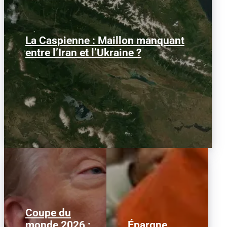
La Caspienne : Maillon manquant
Samedi 25 juillet 2026, des drones
ukrainiens ont frappé plusieurs cibles
entre l’Iran et l’Ukraine ?
en mer Caspienne, parmi...
Coupe du
monde 2026 :
Épargne