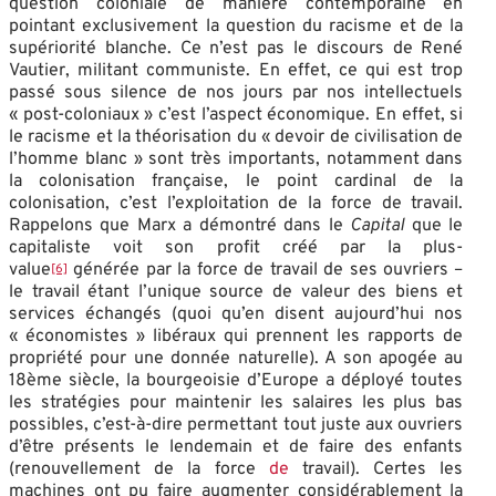
question coloniale de manière contemporaine en
pointant exclusivement la question du racisme et de la
supériorité blanche. Ce n’est pas le discours de René
Vautier, militant communiste. En effet, ce qui est trop
passé sous silence de nos jours par nos intellectuels
« post-coloniaux » c’est l’aspect économique. En effet, si
le racisme et la théorisation du « devoir de civilisation de
l’homme blanc » sont très importants, notamment dans
la colonisation française, le point cardinal de la
colonisation, c’est l’exploitation de la force de travail.
Rappelons que Marx a démontré dans le
Capital
que le
capitaliste voit son profit créé par la plus-
value
générée par la force de travail de ses ouvriers –
[6]
le travail étant l’unique source de valeur des biens et
services échangés (quoi qu’en disent aujourd’hui nos
« économistes » libéraux qui prennent les rapports de
propriété pour une donnée naturelle). A son apogée au
18ème siècle, la bourgeoisie d’Europe a déployé toutes
les stratégies pour maintenir les salaires les plus bas
possibles, c’est-à-dire permettant tout juste aux ouvriers
d’être présents le lendemain et de faire des enfants
(renouvellement de la force
de
travail). Certes les
machines ont pu faire augmenter considérablement la