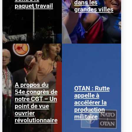
dans les
paquet travail
grandes villes
A propos du
OTAN : Rutte
54e congrès de
Nous publions ci-
Mark Rutte © Justin
appelle à
notre CGT – Un
dessous ce texte afin
Sullivan/ Getty Images
accélérer la
d’alimenter le débat au
Le secrétaire général de
point de vue
sein de la CGT, dans la
l’OTAN, Mark Rutte, a
production
ouvrier
perspective...
appelé à...
militaire
révolutionnaire