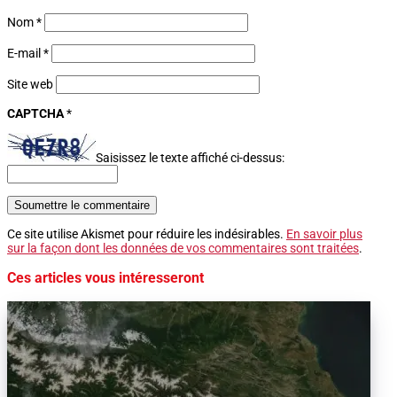
Nom
*
E-mail
*
Site web
CAPTCHA
*
Saisissez le texte affiché ci-dessus:
Soumettre le commentaire
Ce site utilise Akismet pour réduire les indésirables.
En savoir plus
sur la façon dont les données de vos commentaires sont traitées
.
Ces articles vous intéresseront