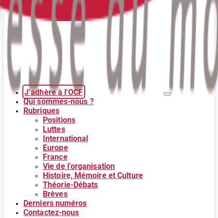
J’adhère à l’OCF
Qui sommes-nous ?
Rubriques
Positions
Luttes
International
Europe
France
Vie de l’organisation
Histoire, Mémoire et Culture
Théorie-Débats
Brèves
Derniers numéros
Contactez-nous