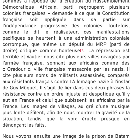
sommes à l’époque de la création du Rassemblement
Démocratique Africain, parti regroupant plusieurs
colonies françaises – demande à ce que la Constitution
française soit appliquée dans sa partie sur
l’indépendance progressive des colonies. Toutefois,
comme le dit le réalisateur, ces manifestations
pacifiques se heurtent à une administration coloniale
corrompue, que même un député du MRP (parti de
droite) critique comme honteuse
. La répression est
[7]
terrible et Vautier nous cite plusieurs villes ravagées par
l’armée française, sonnant aux africains comme des
« Oradour », ville française massacrée par les nazis. Il
cite plusieurs noms de militants assassinés, comparés
aux résistants français contre l’Allemagne nazie à l’instar
de Guy Môquet. Il s’agit de lier dans ces deux phrases la
résistance contre un ordre injuste et despotique qu’il y
eut en France et celui que subissent les africains par la
France. Les images de villages, au gré d’une musique
plus lente défilent, afin de nous montrer la gravité de la
situation, tandis que la voix éructe presque en
dénonçant les faits.
Nous voyons ensuite une image de la prison de Batam