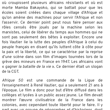
où croupissent plusieurs africains résistants et où est
morte Mamba Bakayoko, qui se battait pour que les
écoles soient créées dans chaque village d’Afrique et
qu’on amène des machines pour servir l’Afrique et non
l’asservir. Ce dernier point peut nous faire penser aux
rôles censés être joués par la machine selon les
marxistes, celui de libérer du temps aux hommes qui ne
sont pas seulement des bêtes à exploiter. Encore une
fois Vautier lie la lutte des peuples d’Afrique à celui du
peuple français en disant qu’ils luttent côte à côte pour
la paix et la liberté, ce qui se caractérise par la reprise
d’une scène dans son film d’images tournées lors de la
grève des mineurs en France en 1947. Les africains vont
«
gagner la bataille de la vie
». Ce dernier était un slogan
de la CGT.
Afrique 50
est une commande de la Ligue de
l’enseignement à René Vautier, qui a seulement 21 ans à
l’époque. Le film a donc pour but d’être diffusé dans les
collèges et lycées à un public assez jeune. Le film devait
montrer l’œuvre civilisatrice de la France dans les
colonies, avec cependant toute liberté pour le faire. Il y
part avec un groupe de géographes et d’historiens, dont