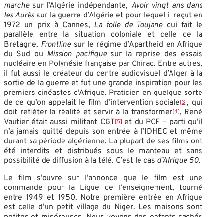
marche
sur l’Algérie indépendante,
Avoir vingt ans dans
les Aurès
sur la guerre d’Algérie et pour lequel il reçut en
1972 un prix à Cannes,
La folle de Toujane
qui fait le
parallèle entre la situation coloniale et celle de la
Bretagne,
Frontline
sur le régime d’Apartheid en Afrique
du Sud ou
Mission pacifique
sur la reprise des essais
nucléaire en Polynésie française par Chirac. Entre autres,
il fut aussi le créateur du centre audiovisuel d’Alger à la
sortie de la guerre et fut une grande inspiration pour les
premiers cinéastes d’Afrique. Praticien en quelque sorte
de ce qu’on appelait le film d’intervention sociale
, qui
[3]
doit refléter la réalité et servir à la transformer
, René
[4]
Vautier était aussi militant CGT
et du PCF – parti qu’il
[5]
n’a jamais quitté depuis son entrée à l’IDHEC et même
durant sa période algérienne. La plupart de ses films ont
été interdits et distribués sous le manteau et sans
possibilité de diffusion à la télé. C’est le cas
d’Afrique 50
.
Le film s’ouvre sur l’annonce que le film est une
commande pour la Ligue de l’enseignement, tourné
entre 1949 et 1950. Notre première entrée en Afrique
est celle d’un petit village du Niger. Les maisons sont
petites et miséreuses. Nous voyons des enfants cachés