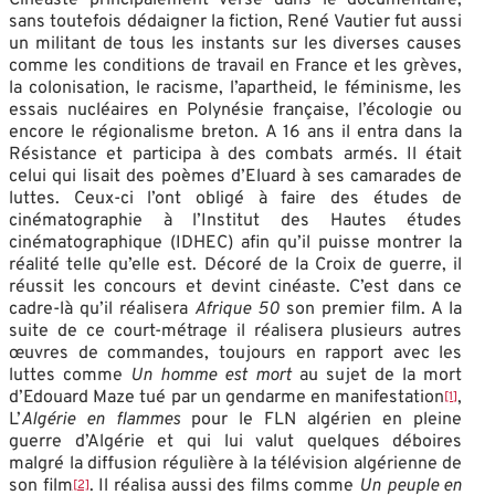
sans toutefois dédaigner la fiction, René Vautier fut aussi
un militant de tous les instants sur les diverses causes
comme les conditions de travail en France et les grèves,
la colonisation, le racisme, l’apartheid, le féminisme, les
essais nucléaires en Polynésie française, l’écologie ou
encore le régionalisme breton. A 16 ans il entra dans la
Résistance et participa à des combats armés. Il était
celui qui lisait des poèmes d’Eluard à ses camarades de
luttes. Ceux-ci l’ont obligé à faire des études de
cinématographie à l’Institut des Hautes études
cinématographique (IDHEC) afin qu’il puisse montrer la
réalité telle qu’elle est. Décoré de la Croix de guerre, il
réussit les concours et devint cinéaste. C’est dans ce
cadre-là qu’il réalisera
Afrique 50
son premier film. A la
suite de ce court-métrage il réalisera plusieurs autres
œuvres de commandes, toujours en rapport avec les
luttes comme
Un homme est mort
au sujet de la mort
d’Edouard Maze tué par un gendarme en manifestation
,
[1]
L’
Algérie en flammes
pour le FLN algérien en pleine
guerre d’Algérie et qui lui valut quelques déboires
malgré la diffusion régulière à la télévision algérienne de
son film
. Il réalisa aussi des films comme
Un peuple en
[2]