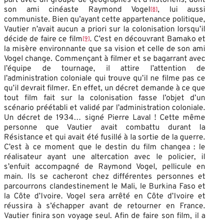
son ami cinéaste Raymond Vogel
, lui aussi
[8]
communiste. Bien qu’ayant cette appartenance politique,
Vautier n’avait aucun a priori sur la colonisation lorsqu’il
décide de faire ce film
. C’est en découvrant Bamako et
[9]
la misère environnante que sa vision et celle de son ami
Vogel change. Commençant à filmer et se bagarrant avec
l’équipe de tournage, il attire l’attention de
l’administration coloniale qui trouve qu’il ne filme pas ce
qu’il devrait filmer. En effet, un décret demande à ce que
tout film fait sur la colonisation fasse l’objet d’un
scénario préétabli et validé par l’administration coloniale.
Un décret de 1934… signé Pierre Laval ! Cette même
personne que Vautier avait combattu durant la
Résistance et qui avait été fusillé à la sortie de la guerre.
C’est à ce moment que le destin du film changea : le
réalisateur ayant une altercation avec le policier, il
s’enfuit accompagné de Raymond Vogel, pellicule en
main. Ils se cacheront chez différentes personnes et
parcourrons clandestinement le Mali, le Burkina Faso et
la Côte d’Ivoire. Vogel sera arrêté en Côte d’Ivoire et
réussira à s’échapper avant de retourner en France.
Vautier finira son voyage seul. Afin de faire son film, il a