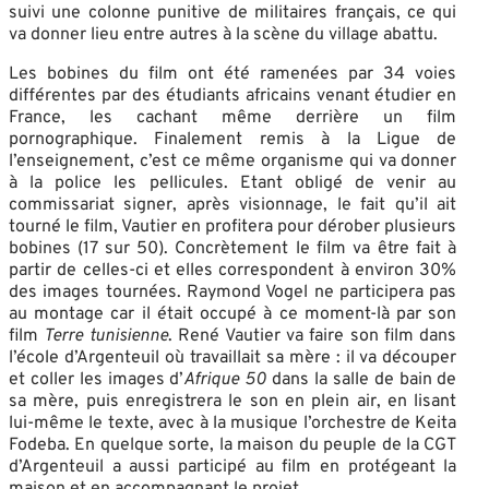
suivi une colonne punitive de militaires français, ce qui
va donner lieu entre autres à la scène du village abattu.
Les bobines du film ont été ramenées par 34 voies
différentes par des étudiants africains venant étudier en
France, les cachant même derrière un film
pornographique. Finalement remis à la Ligue de
l’enseignement, c’est ce même organisme qui va donner
à la police les pellicules. Etant obligé de venir au
commissariat signer, après visionnage, le fait qu’il ait
tourné le film, Vautier en profitera pour dérober plusieurs
bobines (17 sur 50). Concrètement le film va être fait à
partir de celles-ci et elles correspondent à environ 30%
des images tournées. Raymond Vogel ne participera pas
au montage car il était occupé à ce moment-là par son
film
Terre tunisienne
. René Vautier va faire son film dans
l’école d’Argenteuil où travaillait sa mère : il va découper
et coller les images d’
Afrique 50
dans la salle de bain de
sa mère, puis enregistrera le son en plein air, en lisant
lui-même le texte, avec à la musique l’orchestre de Keita
Fodeba. En quelque sorte, la maison du peuple de la CGT
d’Argenteuil a aussi participé au film en protégeant la
maison et en accompagnant le projet.