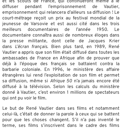
et les scouts de France, qui continueront même à le
diffuser pendant l’emprisonnement de Vautier,
emprisonnement qui relancera d’ailleurs sa diffusion ! Le
court-métrage reçoit un prix au festival mondial de la
jeunesse de Varsovie et est aussi cité dans les trois
meilleurs documentaires de l’année 1950. Le
documentaire connaîtra aussi de nombreux éloges dans
la presse militante, dont celle de Jacques Krier
dans
L’écran français
. Bien plus tard, en 1989, René
Vautier a appris que son film était diffusé dans toutes les
ambassades de France en Afrique afin de prouver que
déjà à l’époque des français se battaient contra la
barbarie coloniale. En 1996, le ministère des affaire
étrangères lui rend l’exploitation de son film et permet
sa diffusion, même si
Afrique 50
n’a jamais encore été
diffusé à la télévision. Selon les calculs du ministère
donné à Vautier, c’est environ 1 millions de spectateurs
qui ont pu voir le film.
Le but de René Vautier dans ses films et notamment
celui-là, c’était de donner la parole à ceux qui se battent
pour que les choses changent. S’il n’a pas inventé le
terme, ses films s’inscrivent dans le cadre des films