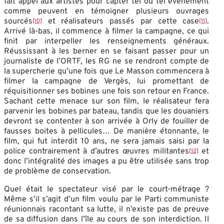
fait appel aux artistes pour capter tel ou tel évènement
comme peuvent en témoigner plusieurs ouvrages
sourcés
et réalisateurs passés par cette case
.
[10]
[11]
Arrivé là-bas, il commence à filmer la campagne, ce qui
finit par interpeller les renseignements généraux.
Réussissant à les berner en se faisant passer pour un
journaliste de l’ORTF, les RG ne se rendront compte de
la supercherie qu’une fois que Le Masson commencera à
filmer la campagne de Vergès, lui promettant de
réquisitionner ses bobines une fois son retour en France.
Sachant cette menace sur son film, le réalisateur fera
parvenir les bobines par bateau, tandis que les douaniers
devront se contenter à son arrivée à Orly de fouiller de
fausses boites à pellicules… De manière étonnante, le
film, qui fut interdit 10 ans, ne sera jamais saisi par la
police contrairement à d’autres œuvres militantes
et
[12]
donc l’intégralité des images a pu être utilisée sans trop
de problème de conservation.
Quel était le spectateur visé par le court-métrage ?
Même s’il s’agit d’un film voulu par le Parti communiste
réunionnais racontant sa lutte, il n’existe pas de preuve
de sa diffusion dans l’île au cours de son interdiction. Il