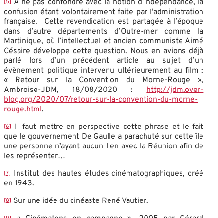
A ne pas confondre avec la notion d’indépendance, la
[5]
confusion étant volontairement faite par l’administration
française. Cette revendication est partagée à l’époque
dans d’autre départements d’Outre-mer comme la
Martinique, où l’intellectuel et ancien communiste Aimé
Césaire développe cette question. Nous en avions déjà
parlé lors d’un précédent article au sujet d’un
évènement politique intervenu ultérieurement au film :
« Retour sur la Convention du Morne-Rouge »,
Ambroise-JDM, 18/08/2020 :
http://jdm.over-
blog.org/2020/07/retour-sur-la-convention-du-morne-
rouge.html
.
Il faut mettre en perspective cette phrase et le fait
[6]
que le gouvernement De Gaulle a parachuté sur cette île
une personne n’ayant aucun lien avec la Réunion afin de
les représenter…
Institut des hautes études cinématographiques, créé
[7]
en 1943.
Sur une idée du cinéaste René Vautier.
[8]