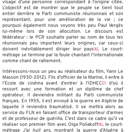
visage d’une personne correspondant à l’origine citée.
L’objectif est de montrer que le peuple se tient tout
entier derrière le Parti communiste réunionnais et son
représentant, pour une amélioration de la vie ; ce
pourquoi également nous voyons très peu Paul Vergès
lui-même lors de son allocution. Le discours est
fédérateur : le PCR souhaite parler au nom de tous les
réunionnais peu importent leurs origines, car ceux-ci
doivent inévitablement diriger leur pays
. Le court-
[6]
métrage se termine par la foule chantant l’Internationale
comme chant de ralliement.
Intéressons-nous un peu au réalisateur du film, Yann Le
Masson (1930-2012). Fils d’officier de la Marine, il entre à
l’Ecole de cinéma avant d’entrer à l’IDHEC
d’où il
[7]
ressort avec une formation et un diplôme de chef
opérateur. Il deviendra militant du Parti communiste
français. En 1955, il est envoyé à la guerre en Algérie de
laquelle il reviendra traumatisé. Il se mettra alors au
service du FLN en faisant office de transporteur d’armes
et de professeur de guérilla. C’est dans ce cadre qu’il va
réaliser son premier film avec Olga Poliakoff
, le court-
[8]
métrage
J’ai huit ans
, montrant la guerre d’Algérie à