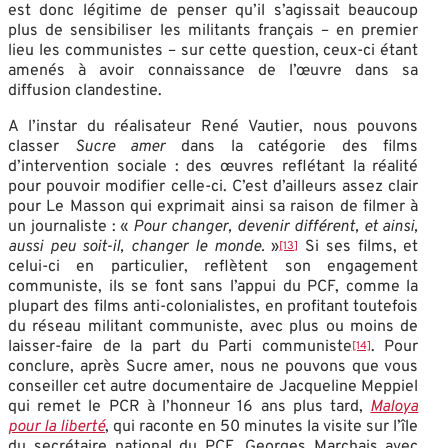
est donc légitime de penser qu’il s’agissait beaucoup
plus de sensibiliser les militants français – en premier
lieu les communistes – sur cette question, ceux-ci étant
amenés à avoir connaissance de l’œuvre dans sa
diffusion clandestine.
A l’instar du réalisateur René Vautier, nous pouvons
classer
Sucre amer
dans la catégorie des films
d’intervention sociale : des œuvres reflétant la réalité
pour pouvoir modifier celle-ci. C’est d’ailleurs assez clair
pour Le Masson qui exprimait ainsi sa raison de filmer à
un journaliste : «
Pour changer, devenir différent, et ainsi,
aussi peu soit-il, changer le monde.
»
Si ses films, et
[13]
celui-ci en particulier, reflètent son engagement
communiste, ils se font sans l’appui du PCF, comme la
plupart des films anti-colonialistes, en profitant toutefois
du réseau militant communiste, avec plus ou moins de
laisser-faire de la part du Parti communiste
. Pour
[14]
conclure, après Sucre amer, nous ne pouvons que vous
conseiller cet autre documentaire de Jacqueline Meppiel
qui remet le PCR à l’honneur 16 ans plus tard,
Maloya
pour la liberté
, qui raconte en 50 minutes la visite sur l’île
du secrétaire national du PCF, Georges Marchais avec