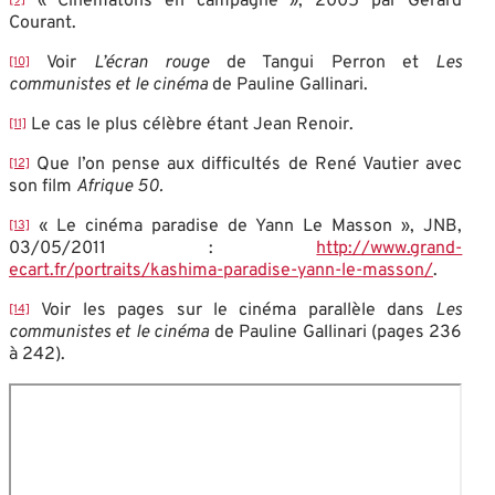
« Cinématons en campagne », 2005 par Gérard
[9]
Courant.
Voir
L’écran rouge
de Tangui Perron et
Les
[10]
communistes et le cinéma
de Pauline Gallinari.
Le cas le plus célèbre étant Jean Renoir.
[11]
Que l’on pense aux difficultés de René Vautier avec
[12]
son film
Afrique 50.
« Le cinéma paradise de Yann Le Masson », JNB,
[13]
03/05/2011 :
http://www.grand-
ecart.fr/portraits/kashima-paradise-yann-le-masson/
.
Voir les pages sur le cinéma parallèle dans
Les
[14]
communistes et le cinéma
de Pauline Gallinari (pages 236
à 242).