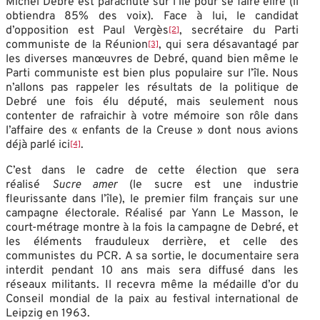
Michel Debré est parachuté sur l’île pour se faire élire (il
obtiendra 85% des voix). Face à lui, le candidat
d’opposition est Paul Vergès
, secrétaire du Parti
[2]
communiste de la Réunion
, qui sera désavantagé par
[3]
les diverses manœuvres de Debré, quand bien même le
Parti communiste est bien plus populaire sur l’île. Nous
n’allons pas rappeler les résultats de la politique de
Debré une fois élu député, mais seulement nous
contenter de rafraichir à votre mémoire son rôle dans
l’affaire des « enfants de la Creuse » dont nous avions
déjà parlé ici
.
[4]
C’est dans le cadre de cette élection que sera
réalisé
Sucre amer
(le sucre est une industrie
fleurissante dans l’île), le premier film français sur une
campagne électorale. Réalisé par Yann Le Masson, le
court-métrage montre à la fois la campagne de Debré, et
les éléments frauduleux derrière, et celle des
communistes du PCR. A sa sortie, le documentaire sera
interdit pendant 10 ans mais sera diffusé dans les
réseaux militants. Il recevra même la médaille d’or du
Conseil mondial de la paix au festival international de
Leipzig en 1963.