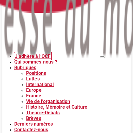
J’adhère à l’OCF
Qui sommes-nous ?
Rubriques
Positions
Luttes
International
Europe
France
Vie de l’organisation
Histoire, Mémoire et Culture
Théorie-Débats
Brèves
Derniers numéros
Contactez-nous