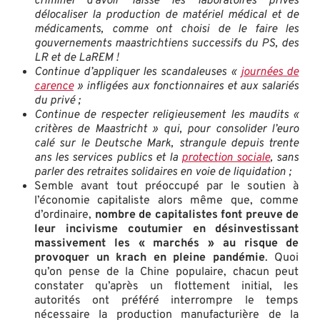
criminel d’avoir laissé les laboratoires privés
délocaliser la production de matériel médical et de
médicaments, comme ont choisi de le faire les
gouvernements maastrichtiens successifs du PS, des
LR et de LaREM !
Continue d’appliquer les scandaleuses «
journées de
carence
» infligées aux fonctionnaires et aux salariés
du privé ;
Continue de respecter religieusement les maudits «
critères de Maastricht » qui, pour consolider l’euro
calé sur le Deutsche Mark, strangule depuis trente
ans les services publics et la
protection sociale
, sans
parler des retraites solidaires en voie de liquidation ;
Semble avant tout préoccupé par le soutien à
l’économie capitaliste alors même que, comme
d’ordinaire,
nombre de capitalistes font preuve de
leur incivisme coutumier en désinvestissant
massivement les « marchés » au risque de
provoquer un krach en pleine pandémie
. Quoi
qu’on pense de la Chine populaire, chacun peut
constater qu’après un flottement initial, les
autorités ont préféré interrompre le temps
nécessaire la production manufacturière de la