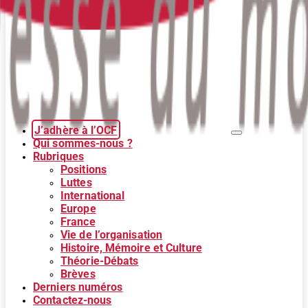
J’adhère à l’OCF
Qui sommes-nous ?
Rubriques
Positions
Luttes
International
Europe
France
Vie de l’organisation
Histoire, Mémoire et Culture
Théorie-Débats
Brèves
Derniers numéros
Contactez-nous