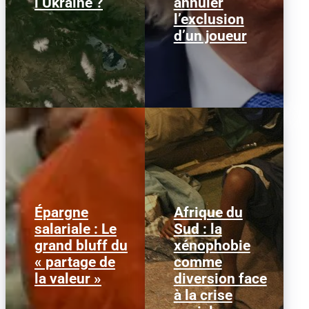
l’Ukraine ?
annuler
l’exclusion
d’un joueur
Épargne
Afrique du
Alors que l'inflation et la
© HCR/ James Oatway
salariale : Le
Sud : la
course aux profits
L’Afrique du Sud est
grand bluff du
xénophobie
écrasent le pouvoir
entrée dans une
d’achat, la loi « partage
séquence dangereuse.
« partage de
comme
de la...
Des groupes...
la valeur »
diversion face
à la crise