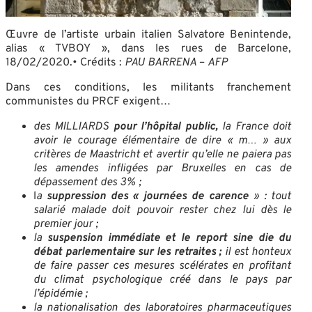
Œuvre de l’artiste urbain italien Salvatore Benintende,
alias « TVBOY », dans les rues de Barcelone,
18/02/2020.• Crédits :
PAU BARRENA
–
AFP
Dans ces conditions, les militants franchement
communistes du PRCF exigent…
des MILLIARDS
pour l’hôpital public,
la France doit
avoir le courage élémentaire de dire « m… » aux
critères de Maastricht et avertir qu’elle ne paiera pas
les amendes infligées par Bruxelles en cas de
dépassement des 3% ;
l
a
suppression des « journées de carence
» : tout
salarié malade doit pouvoir rester chez lui dès le
premier jour ;
la
suspension immédiate et le report sine die du
débat parlementaire sur les retraites ;
il est honteux
de faire passer ces mesures scélérates en profitant
du climat psychologique créé dans le pays par
l’épidémie ;
la nationalisation des laboratoires pharmaceutiques