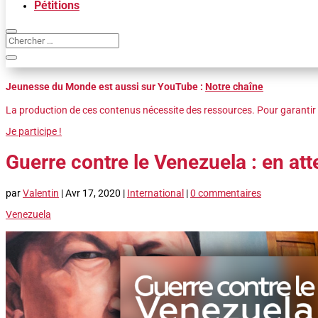
Pétitions
Jeunesse du Monde est aussi sur YouTube :
Notre chaîne
La production de ces contenus nécessite des ressources. Pour garantir 
Je participe !
Guerre contre le Venezuela : en at
par
Valentin
|
Avr 17, 2020
|
International
|
0 commentaires
Venezuela