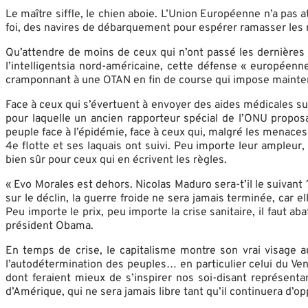
Le maître siffle, le chien aboie. L’Union Européenne n’a pa
foi, des navires de débarquement pour espérer ramasser les 
Qu’attendre de moins de ceux qui n’ont passé les dernières
l’intelligentsia nord-américaine, cette défense « europée
cramponnant à une OTAN en fin de course qui impose mainte
Face à ceux qui s’évertuent à envoyer des aides médicales su
pour laquelle un ancien rapporteur spécial de l’ONU proposai
peuple face à l’épidémie, face à ceux qui, malgré les menaces 
4e flotte et ses laquais ont suivi. Peu importe leur ampleur,
bien sûr pour ceux qui en écrivent les règles.
« Evo Morales est dehors. Nicolas Maduro sera-t’il le suivant
sur le déclin, la guerre froide ne sera jamais terminée, car e
Peu importe le prix, peu importe la crise sanitaire, il faut 
président Obama.
En temps de crise, le capitalisme montre son vrai visage au
l’autodétermination des peuples… en particulier celui du Ven
dont feraient mieux de s’inspirer nos soi-disant représent
d’Amérique, qui ne sera jamais libre tant qu’il continuera d’op