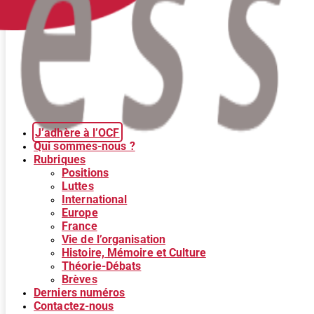
J’adhère à l’OCF
Qui sommes-nous ?
Rubriques
Positions
Luttes
International
Europe
France
Vie de l’organisation
Histoire, Mémoire et Culture
Théorie-Débats
Brèves
Derniers numéros
Contactez-nous