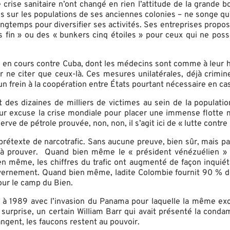
crise sanitaire n’ont changé en rien l’attitude de la grande bou
ins sur les populations de ses anciennes colonies – ne songe q
ongtemps pour diversifier ses activités. Ses entreprises propo
 fin » ou des « bunkers cinq étoiles » pour ceux qui ne poss
n cours contre Cuba, dont les médecins sont comme à leur habit
ur ne citer que ceux-là. Ces mesures unilatérales, déjà crim
un frein à la coopération entre États pourtant nécessaire en c
t des dizaines de milliers de victimes au sein de la populat
r excuse la crise mondiale pour placer une immense flotte m
e de pétrole prouvée, non, non, il s’agit ici de « lutte contre 
 prétexte de narcotrafic. Sans aucune preuve, bien sûr, mais p
us à prouver. Quand bien même le « président vénézuélien » 
ien même, les chiffres du trafic ont augmenté de façon inqui
uvernement. Quand bien même, ladite Colombie fournit 90 % de 
our le camp du Bien.
e à 1989 avec l’invasion du Panama pour laquelle la même excus
e surprise, un certain William Barr qui avait présenté la con
angent, les faucons restent au pouvoir.