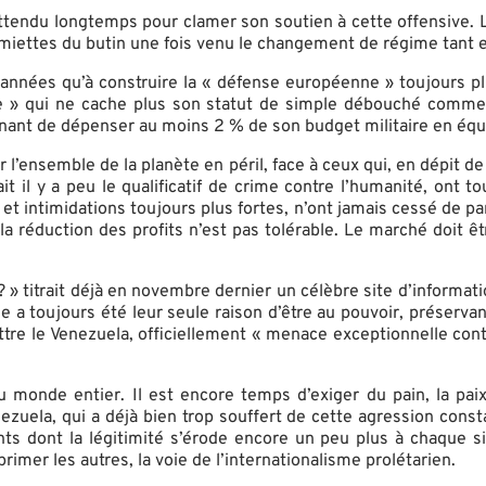
s attendu longtemps pour clamer son soutien à cette offensive
miettes du butin une fois venu le changement de régime tant 
 années qu’à construire la « défense européenne » toujours pl
nne » qui ne cache plus son statut de simple débouché commer
nant de dépenser au moins 2 % de son budget militaire en éq
r l’ensemble de la planète en péril, face à ceux qui, en dépit 
t il y a peu le qualificatif de crime contre l’humanité, ont 
et intimidations toujours plus fortes, n’ont jamais cessé de par
 la réduction des profits n’est pas tolérable. Le marché doit êt
 ? » titrait déjà en novembre dernier un célèbre site d’informa
lle a toujours été leur seule raison d’être au pouvoir, préserva
abattre le Venezuela, officiellement « menace exceptionnelle con
 monde entier. Il est encore temps d’exiger du pain, la paix
ezuela, qui a déjà bien trop souffert de cette agression cons
ants dont la légitimité s’érode encore un peu plus à chaque s
primer les autres, la voie de l’internationalisme prolétarien.