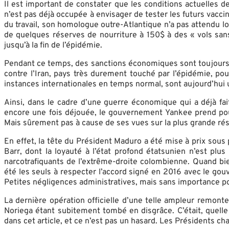
Il est important de constater que les conditions actuelles de 
n’est pas déjà occupée à envisager de tester les futurs vacc
du travail, son homologue outre-Atlantique n’a pas attendu l
de quelques réserves de nourriture à 150$ à des « vols sans
jusqu’à la fin de l’épidémie.
Pendant ce temps, des sanctions économiques sont toujours e
contre l’Iran, pays très durement touché par l’épidémie, po
instances internationales en temps normal, sont aujourd’hui 
Ainsi, dans le cadre d’une guerre économique qui a déjà fai
encore une fois déjouée, le gouvernement Yankee prend pou
Mais sûrement pas à cause de ses vues sur la plus grande réserv
En effet, la tête du Président Maduro a été mise à prix sous
Barr, dont la loyauté à l’état profond étatsunien n’est pl
narcotrafiquants de l’extrême-droite colombienne. Quand b
été les seuls à respecter l’accord signé en 2016 avec le go
Petites négligences administratives, mais sans importance p
La dernière opération officielle d’une telle ampleur remont
Noriega étant subitement tombé en disgrâce. C’était, quell
dans cet article, et ce n’est pas un hasard. Les Présidents ch