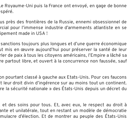
. Le Royaume-Uni puis la France ont envoyé, en gage de bonne
espéré.
us près des frontières de la Russie, ennemi obsessionnel de
cial pour l’immense industrie d’armements atlantiste en se
uipement made in USA !
de sanctions toujours plus longues et d’une guerre économique
tout mis en œuvre aujourd’hui pour préserver la santé de leur
ler de paix à tous les citoyens américains, l’Empire a lâché sa
re partout libre, et ouvert à la concurrence non faussée, sauf
tion pourtant classé à gauche aux Etats-Unis. Pour ces faucons
nt leur droit divin d’ingérence sur au moins tout un continent.
tre la sécurité nationale » des États-Unis depuis un décret du
 et des soins pour tous. Et, avec eux, le respect au droit à
tante et unilatérale, tout en restant un modèle de démocratie
imulacre d’élection. Et de montrer au peuple des États-Unis