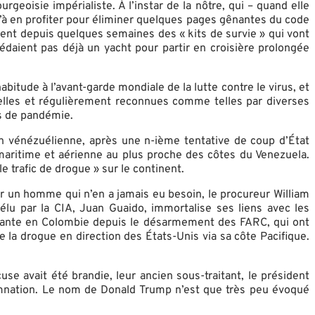
rgeoisie impérialiste. À l’instar de la nôtre, qui – quand elle
u’à en profiter pour éliminer quelques pages gênantes du code
sent depuis quelques semaines des « kits de survie » qui vont
édaient pas déjà un yacht pour partir en croisière prolongée
ude à l’avant-garde mondiale de la lutte contre le virus, et
inelles et régulièrement reconnues comme telles par diverses
as de pandémie.
ion vénézuélienne, après une n-ième tentative de coup d’État
aritime et aérienne au plus proche des côtes du Venezuela.
le trafic de drogue » sur le continent.
ar un homme qui n’en a jamais eu besoin, le procureur William
élu par la CIA, Juan Guaido, immortalise ses liens avec les
étante en Colombie depuis le désarmement des FARC, qui ont
la drogue en direction des États-Unis via sa côte Pacifique.
e avait été brandie, leur ancien sous-traitant, le président
damnation. Le nom de Donald Trump n’est que très peu évoqué