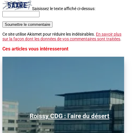
Saisissez le texte affiché ci-dessus:
Soumettre le commentaire
Ce site utilise Akismet pour réduire les indésirables.
En savoir plus
sur la façon dont les données de vos commentaires sont traitées
.
Ces articles vous intéresseront
Alors que le trafic aérien a retrouvé son
Roissy CDG : l’aire du désert
niveau d’avant la pandémie, les
conditions d’obtention...