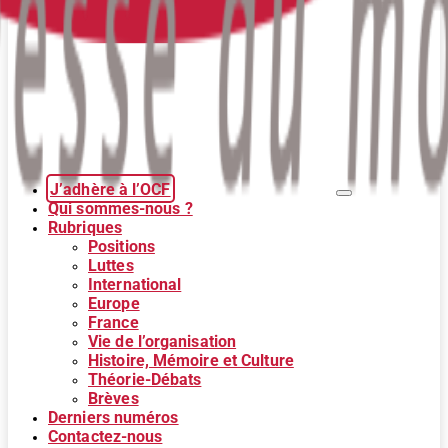
J’adhère à l’OCF
Qui sommes-nous ?
Rubriques
Positions
Luttes
International
Europe
France
Vie de l’organisation
Histoire, Mémoire et Culture
Théorie-Débats
Brèves
Derniers numéros
Contactez-nous