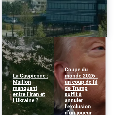
Coupe du
La Caspienne :
monde 2026 :
Samedi 25 juillet 2026,
Le 1er juillet 2026,
Maillon
un coup de fil
des drones ukrainiens
l'attaquant américain
manquant
de Trump
ont frappé plusieurs
Folarin Balogun recevait
cibles en mer Caspienne,
un carton rouge
entre l’Iran et
suffit à
parmi...
parfaitement...
l’Ukraine ?
annuler
l’exclusion
d’un joueur