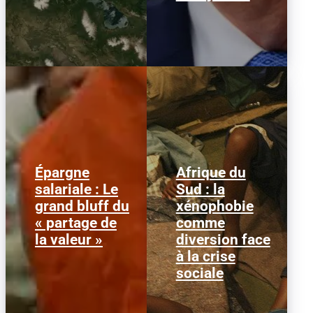
Épargne
Afrique du
Alors que l'inflation et la
© HCR/ James Oatway
salariale : Le
Sud : la
course aux profits
L’Afrique du Sud est
grand bluff du
xénophobie
écrasent le pouvoir
entrée dans une
d’achat, la loi « partage
séquence dangereuse.
« partage de
comme
de la...
Des groupes...
la valeur »
diversion face
à la crise
sociale