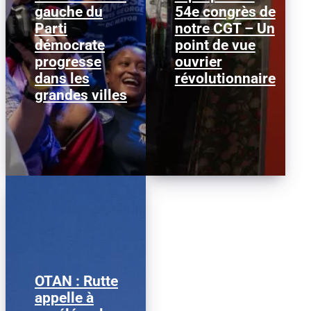
gauche du
54e congrès de
Janeese Lewis George a
Nous publions ci-
Parti
remporté la primaire
notre CGT – Un
dessous ce texte afin
démocrate pour la
d’alimenter le débat au
démocrate
point de vue
mairie de Washington
sein de la CGT, dans la
progresse
D.C., ce qui...
ouvrier
perspective...
dans les
révolutionnaire
grandes villes
OTAN : Rutte
Mark Rutte © Justin
appelle à
Sullivan/ Getty Images