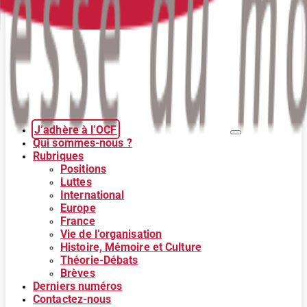
J’adhère à l’OCF
Qui sommes-nous ?
Rubriques
Positions
Luttes
International
Europe
France
Vie de l’organisation
Histoire, Mémoire et Culture
Théorie-Débats
Brèves
Derniers numéros
Contactez-nous