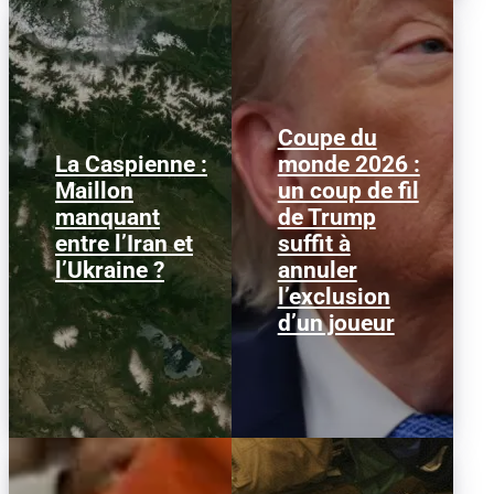
Coupe du
La Caspienne :
monde 2026 :
Samedi 25 juillet 2026,
Le 1er juillet 2026,
Maillon
un coup de fil
des drones ukrainiens
l'attaquant américain
manquant
de Trump
ont frappé plusieurs
Folarin Balogun recevait
cibles en mer Caspienne,
un carton rouge
entre l’Iran et
suffit à
parmi...
parfaitement...
l’Ukraine ?
annuler
l’exclusion
d’un joueur