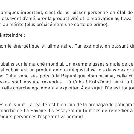
onomiques important, c’est de ne laisser personne en état 
essayent d’améliorer la productivité et la motivation au travai
e au mérite (plus précisément une sorte de prime).
 atteindre :
omie énergétique et alimentaire. Par exemple, en passant de
bains sur le marché mondial. Un exemple assez simple de ce p
 miel cubain est un produit de qualité gustative mis dans des gr
d Cuba vend ses pots à la République dominicaine, celle-ci 
ains sont ensuite revendus… à Cuba ! Entraînant ainsi la ba
u’elle cherche également à exploiter. À ce sujet, l’île est tou
és qu’ils ont. La réalité est bien loin de la propagande antic
rché de La Havane. Ils essayent en tout cas de remédier à l
usieurs personnes l’espèrent vainement.