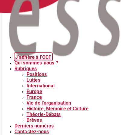
J’adhère à l’OCF
Qui sommes-nous ?
Rubriques
Positions
Luttes
International
Europe
France
Vie de l’organisation
Histoire, Mémoire et Culture
Théorie-Débats
Brèves
Derniers numéros
Contactez-nous