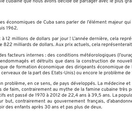
mie cubaine que nous avons décidé de partager avec le plus gr
es économiques de Cuba sans parler de l’élément majeur qui 
uis 1962.
à 12 millions de dollars par jour ! L’année dernière, cela représ
822 milliards de dollars. Aux prix actuels, cela représenterait 
s facteurs internes : des conditions météorologiques (l’ourag
 endommagés et détruits que dans la construction de nouvelles
ue de formation économique des dirigeants économique de l’îl
 cerveaux de la part des Etats-Unis) ou encore le problème de v
un problème, en ce sens, de pays développés. La médecine et l
 de faim, contrairement au mythe de la famine cubaine très p
ifs est passé de 1970 à 2012 de 22,4 ans à 39,5 ans. La popula
r but, contrairement au gouvernement français, d’abandonne
ir des enfants après 30 ans et pas plus de deux.