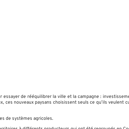
essayer de rééquilibrer la ville et la campagne : investissemen
ux, ces nouveaux paysans choisissent seuls ce qu’ils veulent c
mes de systèmes agricoles.
territoires à différents producteurs qui ont été regroupés en Co