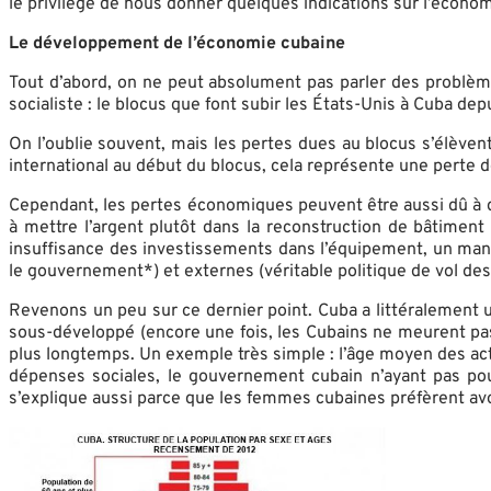
le privilège de nous donner quelques indications sur l’écono
Le développement de l’économie cubaine
Tout d’abord, on ne peut absolument pas parler des problèm
socialiste : le blocus que font subir les États-Unis à Cuba dep
On l’oublie souvent, mais les pertes dues au blocus s’élèvent 
international au début du blocus, cela représente une perte de 
Cependant, les pertes économiques peuvent être aussi dû à de
à mettre l’argent plutôt dans la reconstruction de bâtiment
insuffisance des investissements dans l’équipement, un manq
le gouvernement*) et externes (véritable politique de vol des
Revenons un peu sur ce dernier point. Cuba a littéralement 
sous-développé (encore une fois, les Cubains ne meurent pas
plus longtemps. Un exemple très simple : l’âge moyen des act
dépenses sociales, le gouvernement cubain n’ayant pas pou
s’explique aussi parce que les femmes cubaines préfèrent avo