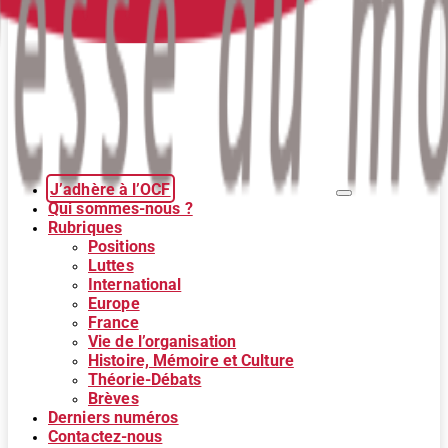
J’adhère à l’OCF
Qui sommes-nous ?
Rubriques
Positions
Luttes
International
Europe
France
Vie de l’organisation
Histoire, Mémoire et Culture
Théorie-Débats
Brèves
Derniers numéros
Contactez-nous