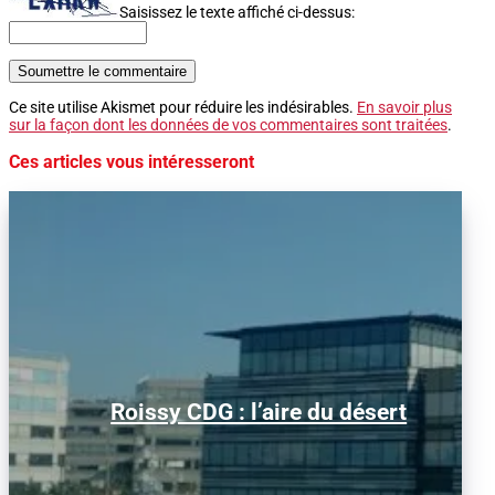
Saisissez le texte affiché ci-dessus:
Soumettre le commentaire
Ce site utilise Akismet pour réduire les indésirables.
En savoir plus
sur la façon dont les données de vos commentaires sont traitées
.
Ces articles vous intéresseront
Alors que le trafic aérien a retrouvé son
Roissy CDG : l’aire du désert
niveau d’avant la pandémie, les
conditions d’obtention...