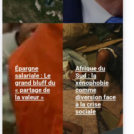
Épargne
Afrique du
Alors que l'inflation et la
© HCR/ James Oatway
salariale : Le
Sud : la
course aux profits
L’Afrique du Sud est
grand bluff du
xénophobie
écrasent le pouvoir
entrée dans une
d’achat, la loi « partage
séquence dangereuse.
« partage de
comme
de la...
Des groupes...
la valeur »
diversion face
à la crise
sociale