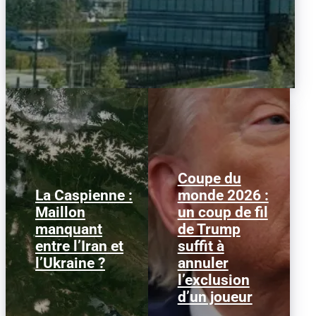
Coupe du
La Caspienne :
monde 2026 :
Samedi 25 juillet 2026,
Le 1er juillet 2026,
Maillon
un coup de fil
des drones ukrainiens
l'attaquant américain
manquant
de Trump
ont frappé plusieurs
Folarin Balogun recevait
cibles en mer Caspienne,
un carton rouge
entre l’Iran et
suffit à
parmi...
parfaitement...
l’Ukraine ?
annuler
l’exclusion
d’un joueur