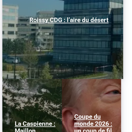
Alors que le trafic aérien a retrouvé son
Roissy CDG : l’aire du désert
niveau d’avant la pandémie, les
conditions d’obtention...
Coupe du
La Caspienne :
monde 2026 :
Samedi 25 juillet 2026,
Le 1er juillet 2026,
Maillon
un coup de fil