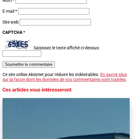
Nom
*
E-mail
*
Site web
CAPTCHA
*
Saisissez le texte affiché ci-dessus:
Soumettre le commentaire
Ce site utilise Akismet pour réduire les indésirables.
En savoir plus
sur la façon dont les données de vos commentaires sont traitées
.
Ces articles vous intéresseront