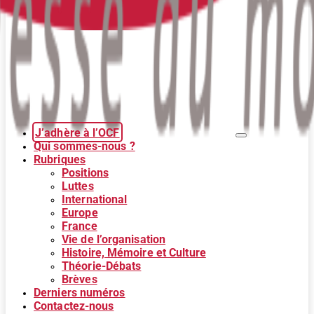
J’adhère à l’OCF
Qui sommes-nous ?
Rubriques
Positions
Luttes
International
Europe
France
Vie de l’organisation
Histoire, Mémoire et Culture
Théorie-Débats
Brèves
Derniers numéros
Contactez-nous