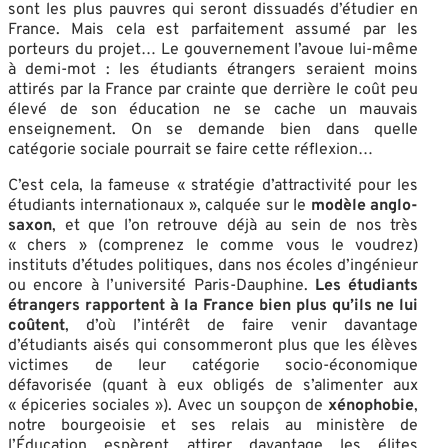
sont les plus pauvres qui seront dissuadés d’étudier en
France. Mais cela est parfaitement assumé par les
porteurs du projet… Le gouvernement l’avoue lui-même
à demi-mot : les étudiants étrangers seraient moins
attirés par la France par crainte que derrière le coût peu
élevé de son éducation ne se cache un mauvais
enseignement. On se demande bien dans quelle
catégorie sociale pourrait se faire cette réflexion…
C’est cela, la fameuse « stratégie d’attractivité pour les
étudiants internationaux », calquée sur le
modèle anglo-
saxon
, et que l’on retrouve déjà au sein de nos très
« chers » (comprenez le comme vous le voudrez)
instituts d’études politiques, dans nos écoles d’ingénieur
ou encore à l’université Paris-Dauphine.
Les étudiants
étrangers rapportent à la France bien plus qu’ils ne lui
coûtent
, d’où l’intérêt de faire venir davantage
d’étudiants aisés qui consommeront plus que les élèves
victimes de leur catégorie socio-économique
défavorisée (quant à eux obligés de s’alimenter aux
« épiceries sociales »). Avec un soupçon de
xénophobie
,
notre bourgeoisie et ses relais au ministère de
l’Éducation espèrent attirer davantage les élites