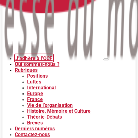
J’adhère à l’OCF
Qui sommes-nous ?
Rubriques
Positions
Luttes
International
Europe
France
Vie de l’organisation
Histoire, Mémoire et Culture
Théorie-Débats
Brèves
Derniers numéros
Contactez-nous