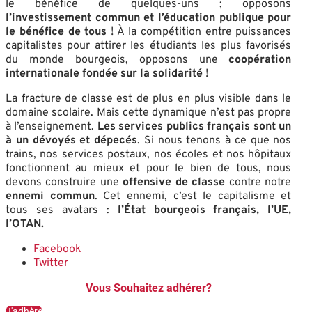
le bénéfice de quelques-uns ; opposons
l’i
nvestissement commun et l’éducation publique pour
le bénéfice de tou
s
! À la compétition entre puissances
capitalistes pour attirer les étudiants les plus favorisés
du monde bourgeois, opposons une
coopération
internationale fondée sur l
a solidarité
!
La fracture de classe est de plus en plus visible dans le
domaine scolaire. Mais cette dynamique n’est pas propre
à l’enseignement.
Les s
ervices publics français sont un
à un dévoyés et dépecés
. Si nous tenons à ce que nos
trains, nos services postaux, nos écoles et nos hôpitaux
fonctionnent au mieux et pour le bien de tous, nous
devons construire une
offensive de classe
contre notre
ennemi commu
n
. Cet ennemi, c’est le capitalisme et
tous ses avatars :
l’État bourgeois français, l’UE,
l’OTAN.
Facebook
Twitter
Vous Souhaitez adhérer?
J'adhère