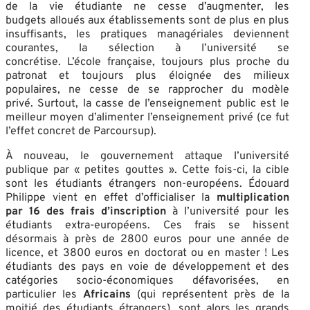
de la vie étudiante ne cesse d’augmenter, les
budgets alloués aux établissements sont de plus en plus
insuffisants, les pratiques managériales deviennent
courantes, la sélection à l’université se
concrétise. L’école française, toujours plus proche du
patronat et toujours plus éloignée des milieux
populaires, ne cesse de se rapprocher du modèle
privé. Surtout, la casse de l’enseignement public est le
meilleur moyen d’alimenter l’enseignement privé (ce fut
l’effet concret de Parcoursup).
À nouveau, le gouvernement attaque l’université
publique par « petites gouttes ». Cette fois-ci, la cible
sont les étudiants étrangers non-européens. Édouard
Philippe vient en effet d’officialiser la
multiplication
par
16
des frais d’inscription
à l’université pour les
étudiants extra-européens. Ces frais se hissent
désormais à près de 2800 euros pour une année de
licence, et 3800 euros en doctorat ou en master ! Les
étudiants des pays en voie de développement et des
catégories socio-économiques défavorisées, en
particulier les
A
fricains
(qui représentent près de la
moitié des étudiants étrangers), sont alors les grands