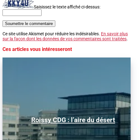
Saisissez le texte affiché ci-dessus:
Soumettre le commentaire
Ce site utilise Akismet pour réduire les indésirables.
En savoir plus
sur la façon dont les données de vos commentaires sont traitées
.
Ces articles vous intéresseront
Alors que le trafic aérien a retrouvé son
Roissy CDG : l’aire du désert
niveau d’avant la pandémie, les
conditions d’obtention...