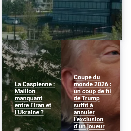
Coupe du
La Caspienne :
monde 2026 :
Samedi 25 juillet 2026,
Le 1er juillet 2026,
Maillon
un coup de fil
des drones ukrainiens
l'attaquant américain
manquant
de Trump
ont frappé plusieurs
Folarin Balogun recevait
cibles en mer Caspienne,
un carton rouge
entre l’Iran et
suffit à
parmi...
parfaitement...
l’Ukraine ?
annuler
l’exclusion
d’un joueur