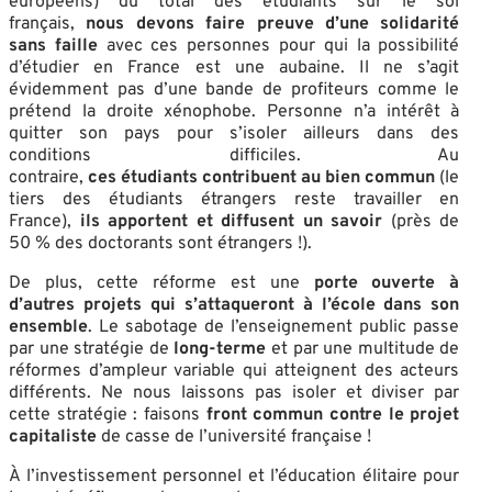
européens) du total des étudiants sur le sol
français,
nous devons faire preuve d’une solidarité
sans
faille
avec ces personnes pour qui la possibilité
d’étudier en France est une aubaine. Il ne s’agit
évidemment pas d’une bande de profiteurs comme le
prétend la droite xénophobe. Personne n’a intérêt à
quitter son pays pour s’isoler ailleurs dans des
conditions difficiles. Au
contraire,
ces
étudiants contribuent a
u bien commun
(le
tiers des étudiants étrangers reste travailler en
France),
ils apportent et diffusent un
savoir
(près de
50 % des doctorants sont étrangers !).
De plus, cette réforme est une
porte ouverte à
d’autres
projets
qui s’attaqueront à l’école dans son
ensemble
. Le sabotage de l’enseignement public passe
par une stratégie de
long-terme
et par une multitude de
réformes d’ampleur variable qui atteignent des acteurs
différents. Ne nous laissons pas isoler et diviser par
cette stratégie : faisons
front commun contre
le projet
capitaliste
de casse de l’université française !
À l’investissement personnel et l’éducation élitaire pour