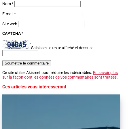
Nom
*
E-mail
*
Site web
CAPTCHA
*
Saisissez le texte affiché ci-dessus:
Soumettre le commentaire
Ce site utilise Akismet pour réduire les indésirables.
En savoir plus
sur la façon dont les données de vos commentaires sont traitées
.
Ces articles vous intéresseront