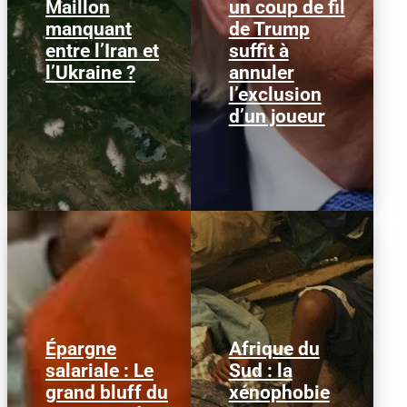
Maillon
un coup de fil
des drones ukrainiens
l'attaquant américain
manquant
de Trump
ont frappé plusieurs
Folarin Balogun recevait
cibles en mer Caspienne,
un carton rouge
entre l’Iran et
suffit à
parmi...
parfaitement...
l’Ukraine ?
annuler
l’exclusion
d’un joueur
Épargne
Afrique du
Alors que l'inflation et la
© HCR/ James Oatway
salariale : Le
Sud : la
course aux profits
L’Afrique du Sud est
grand bluff du
xénophobie
écrasent le pouvoir
entrée dans une
d’achat, la loi « partage
séquence dangereuse.