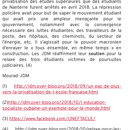
privatisation des études supérieures que des étudiants
de Nanterre furent arrêtés en avril 2018. La répression
policière avait pour but de saper le mouvement étudiant
qui avait pris une ampleur menaçante pour le
gouvernement, notamment avec la convergence
nécessaire des luttes étudiantes, des travailleurs de la
poste, des hôpitaux, des cheminots, du secteur de
l’énergie, etc. Il s’agissait pour le pouvoir macronien
d’enrayer le « tous ensemble, en même temps » en
construction. Les JDM réaffirment leur
soutien
pour la
relaxe des trois étudiants victimes de poursuites
judiciaires. (4)
Mourad-JDM
(1)
http://jdm.over-blog.org/2018/09/un-pas-de-plus-
vers-la-privatisation-de-l-ecole-francaise.html
(2)
http://jdm.over-blog.org/2018/10/l-education-
socialiste-cubaine-un-exemple-pour-le-monde.html
(3)
https://www.facebook.com/UNEFTACLE/
(4) http://jdm.over-blog.org/2018/10/relaxe-pour-les-