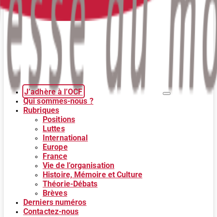
J’adhère à l’OCF
Qui sommes-nous ?
Rubriques
Positions
Luttes
International
Europe
France
Vie de l’organisation
Histoire, Mémoire et Culture
Théorie-Débats
Brèves
Derniers numéros
Contactez-nous