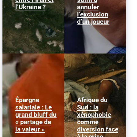
parmi...
parfaitement...
l’Ukraine ?
annuler
l’exclusion
d’un joueur
Épargne
Afrique du
Alors que l'inflation et la
© HCR/ James Oatway
salariale : Le
Sud : la
course aux profits
L’Afrique du Sud est
grand bluff du
xénophobie
écrasent le pouvoir
entrée dans une
d’achat, la loi « partage
séquence dangereuse.
« partage de
comme
de la...
Des groupes...
la valeur »
diversion face
à la crise