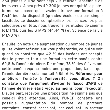
354 jeunes qui se sont déjà vus refuser l’ensemble de
leurs vœux. À peu près 49 300 jeunes ont quitté la plate-
forme, soit parce qu’ils avaient trouvé une formation à
l’extérieur du dispositif (grandes écoles) ou par simple
lassitude. Le dossier comptabilise les licences les plus
sélectives : en tête, nous trouvons les études de cinéma
(61,11 %), puis les STAPS (44,44 %) et Science de la vie
(41,93 %).
Ensuite, on note une augmentation du nombre de jeunes
qui se voient refuser leur vœu préférentiel, ce qui se voit
quand on constate que 42 % des lycéens ont accepté
dès le premier tour une formation cette année contre
62,8 % l’année dernière. De même, 78 % des élèves ont
cette année reçu au moins une proposition, tandis que
l’année dernière cela montait à 85, 6 %.
Réformer pour
améliorer l’entrée à l’université, vous dites ? On
constate que l’argument d’éviter le fiasco d’APB de
l’année dernière était vide, au moins pour l’exécutif.
D’autre part, recevoir une proposition ne signifie pas que
celle-ci était attendue. Ainsi, l’UNEF constate une
possible augmentation du nombre de parcours
contraints, constat accablant, car ceci est un facteur