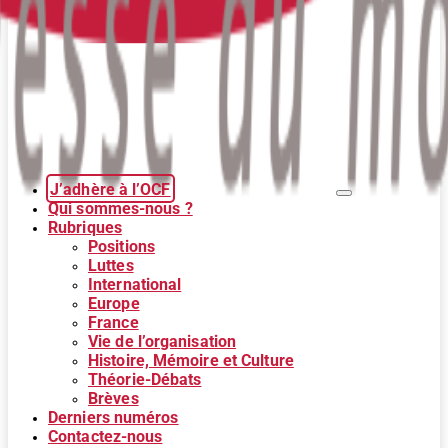
J’adhère à l’OCF
Qui sommes-nous ?
Rubriques
Positions
Luttes
International
Europe
France
Vie de l’organisation
Histoire, Mémoire et Culture
Théorie-Débats
Brèves
Derniers numéros
Contactez-nous