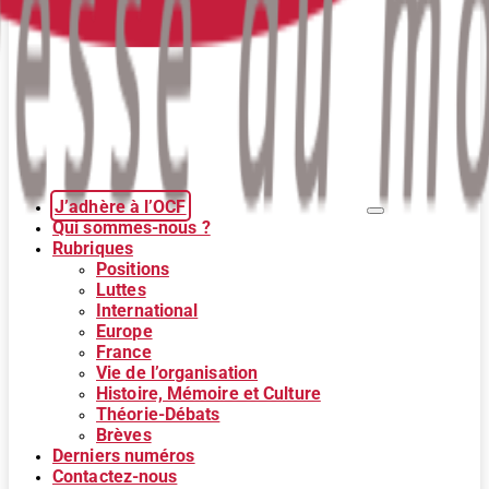
J’adhère à l’OCF
Qui sommes-nous ?
Rubriques
Positions
Luttes
International
Europe
France
Vie de l’organisation
Histoire, Mémoire et Culture
Théorie-Débats
Brèves
Derniers numéros
Contactez-nous