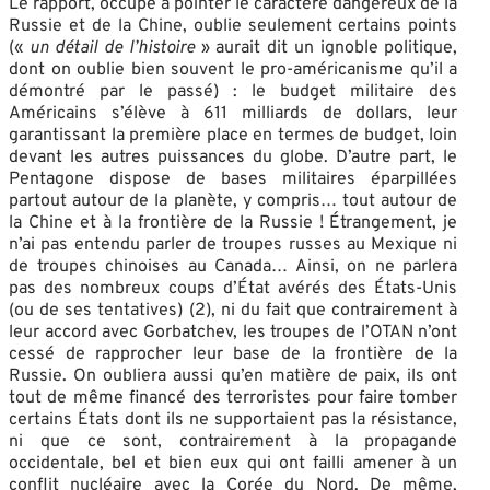
Le rapport, occupé à pointer le caractère dangereux de la
Russie et de la Chine, oublie seulement certains points
(«
un détail de l’histoire
» aurait dit un ignoble politique,
dont on oublie bien souvent le pro-américanisme qu’il a
démontré par le passé) : le budget militaire des
Américains s’élève à 611 milliards de dollars, leur
garantissant la première place en termes de budget, loin
devant les autres puissances du globe. D’autre part, le
Pentagone dispose de bases militaires éparpillées
partout autour de la planète, y compris… tout autour de
la Chine et à la frontière de la Russie ! Étrangement, je
n’ai pas entendu parler de troupes russes au Mexique ni
de troupes chinoises au Canada… Ainsi, on ne parlera
pas des nombreux coups d’État avérés des États-Unis
(ou de ses tentatives) (2), ni du fait que contrairement à
leur accord avec Gorbatchev, les troupes de l’OTAN n’ont
cessé de rapprocher leur base de la frontière de la
Russie. On oubliera aussi qu’en matière de paix, ils ont
tout de même financé des terroristes pour faire tomber
certains États dont ils ne supportaient pas la résistance,
ni que ce sont, contrairement à la propagande
occidentale, bel et bien eux qui ont failli amener à un
conflit nucléaire avec la Corée du Nord. De même,