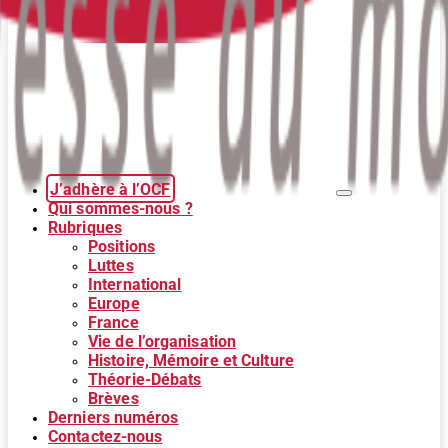
J’adhère à l’OCF
Qui sommes-nous ?
Rubriques
Positions
Luttes
International
Europe
France
Vie de l’organisation
Histoire, Mémoire et Culture
Théorie-Débats
Brèves
Derniers numéros
Contactez-nous