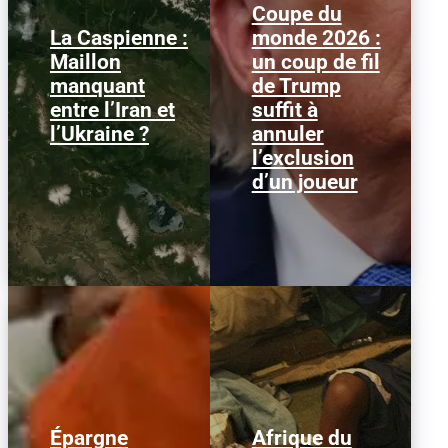
Coupe du
La Caspienne :
monde 2026 :
Samedi 25 juillet 2026,
Le 1er juillet 2026,
Maillon
un coup de fil
des drones ukrainiens
l'attaquant américain
manquant
de Trump
ont frappé plusieurs
Folarin Balogun recevait
cibles en mer Caspienne,
un carton rouge
entre l’Iran et
suffit à
parmi...
parfaitement...
l’Ukraine ?
annuler
l’exclusion
d’un joueur
Épargne
Afrique du