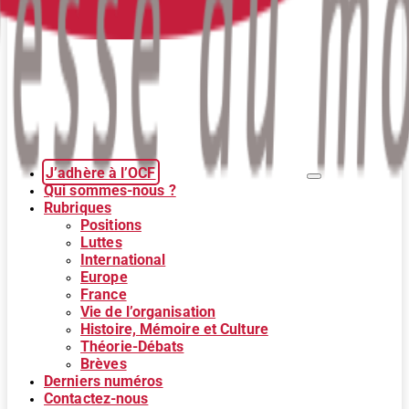
J’adhère à l’OCF
Qui sommes-nous ?
Rubriques
Positions
Luttes
International
Europe
France
Vie de l’organisation
Histoire, Mémoire et Culture
Théorie-Débats
Brèves
Derniers numéros
Contactez-nous