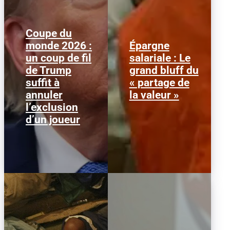
Coupe du
monde 2026 :
Épargne
Le 1er juillet 2026,
Alors que l'inflation et la
un coup de fil
salariale : Le
l'attaquant américain
course aux profits
de Trump
grand bluff du
Folarin Balogun recevait
écrasent le pouvoir
un carton rouge
d’achat, la loi « partage
suffit à
« partage de
parfaitement...
de la...
annuler
la valeur »
l’exclusion
d’un joueur