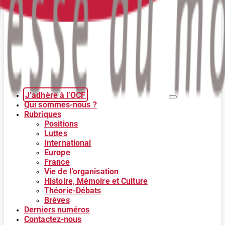
J’adhère à l’OCF
Qui sommes-nous ?
Rubriques
Positions
Luttes
International
Europe
France
Vie de l’organisation
Histoire, Mémoire et Culture
Théorie-Débats
Brèves
Derniers numéros
Contactez-nous