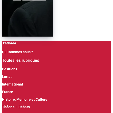
J’adhère
Qui sommes nous ?
Toutes les rubriques
Positions
Luttes
International
France
Histoire, Mémoire et Culture
Théorie – Débats