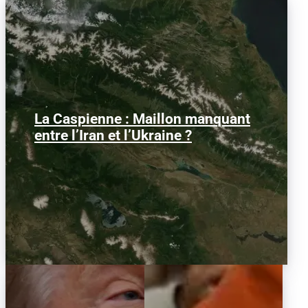
La Caspienne : Maillon manquant
Samedi 25 juillet 2026, des drones
ukrainiens ont frappé plusieurs cibles
entre l’Iran et l’Ukraine ?
en mer Caspienne, parmi...