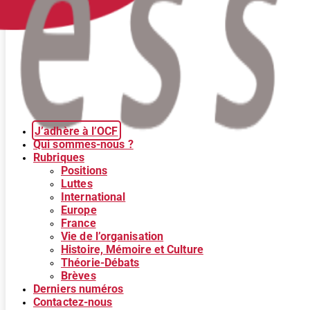
J’adhère à l’OCF
Qui sommes-nous ?
Rubriques
Positions
Luttes
International
Europe
France
Vie de l’organisation
Histoire, Mémoire et Culture
Théorie-Débats
Brèves
Derniers numéros
Contactez-nous