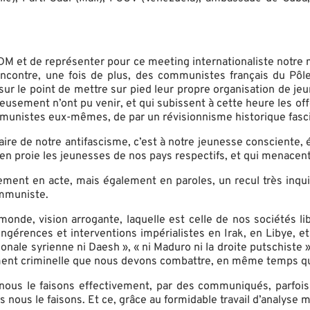
DM et de représenter pour ce meeting internationaliste notre
 rencontre, une fois de plus, des communistes français du P
sur le point de mettre sur pied leur propre organisation de je
sement n’ont pu venir, et qui subissent à cette heure les of
 communistes eux-mêmes, de par un révisionnisme historique fas
aire de notre antifascisme, c’est à notre jeunesse consciente,
n proie les jeunesses de nos pays respectifs, et qui menacent à
ement en acte, mais également en paroles, un recul très inqui
ommuniste.
onde, vision arrogante, laquelle est celle de nos sociétés libé
ngérences et interventions impérialistes en Irak, en Libye, et 
ionale syrienne ni Daesh », « ni Maduro ni la droite putschiste 
ment criminelle que nous devons combattre, en même temps que 
ous le faisons effectivement, par des communiqués, parfois
 nous le faisons. Et ce, grâce au formidable travail d’analyse 