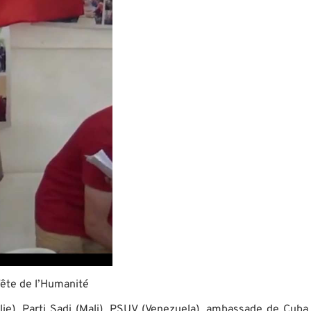
Fête de l’Humanité
alie), Parti Sadi (Mali), PSUV (Venezuela), ambassade de Cub