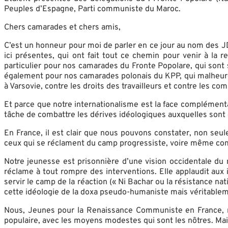
Peuples d’Espagne, Parti communiste du Maroc.
Chers camarades et chers amis,
C’est un honneur pour moi de parler en ce jour au nom des J
ici présentes, qui ont fait tout ce chemin pour venir à la
particulier pour nos camarades du Fronte Popolare, qui sont 
également pour nos camarades polonais du KPP, qui malheureu
à Varsovie, contre les droits des travailleurs et contre les
Et parce que notre internationalisme est la face complément
tâche de combattre les dérives idéologiques auxquelles sont e
En France, il est clair que nous pouvons constater, non seul
ceux qui se réclament du camp progressiste, voire même c
Notre jeunesse est prisonnière d’une vision occidentale du m
réclame à tout rompre des interventions. Elle applaudit aux i
servir le camp de la réaction (« Ni Bachar ou la résistance nat
cette idéologie de la doxa pseudo-humaniste mais véritable
Nous, Jeunes pour la Renaissance Communiste en France, n
populaire, avec les moyens modestes qui sont les nôtres. Mais