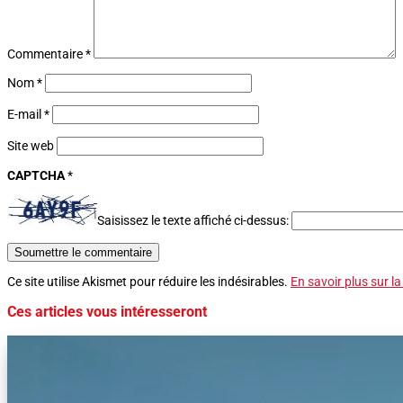
Commentaire
*
Nom
*
E-mail
*
Site web
CAPTCHA
*
Saisissez le texte affiché ci-dessus:
Soumettre le commentaire
Ce site utilise Akismet pour réduire les indésirables.
En savoir plus sur l
Ces articles vous intéresseront