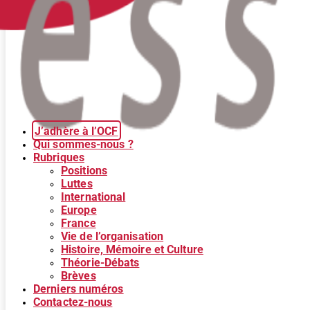
J’adhère à l’OCF
Qui sommes-nous ?
Rubriques
Positions
Luttes
International
Europe
France
Vie de l’organisation
Histoire, Mémoire et Culture
Théorie-Débats
Brèves
Derniers numéros
Contactez-nous