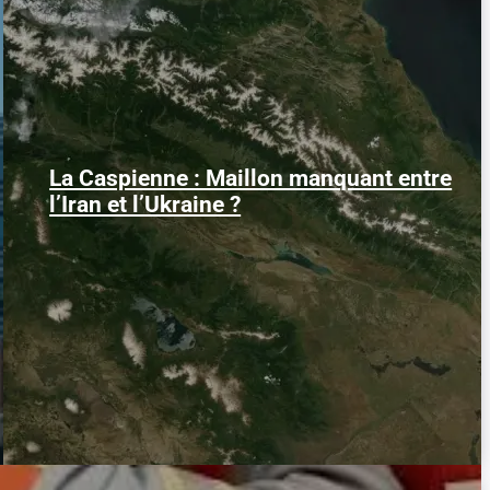
La Caspienne : Maillon manquant entre
Samedi 25 juillet 2026, des drones
ukrainiens ont frappé plusieurs cibles en
l’Iran et l’Ukraine ?
mer Caspienne, parmi...