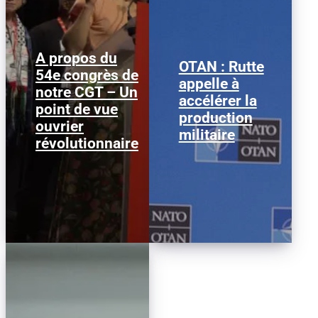
A propos du
OTAN : Rutte
54e congrès de
Nous publions ci-
Mark Rutte © Justin
appelle à
notre CGT – Un
dessous ce texte afin
Sullivan/ Getty Images
accélérer la
d’alimenter le débat au
Le secrétaire général de
point de vue
sein de la CGT, dans la
l’OTAN, Mark Rutte, a
production
ouvrier
perspective...
appelé à...
militaire
révolutionnaire