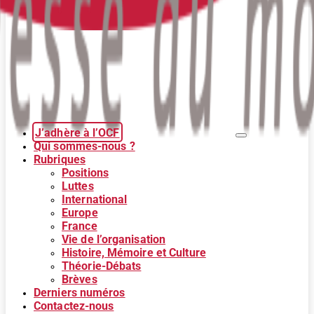
J’adhère à l’OCF
Qui sommes-nous ?
Rubriques
Positions
Luttes
International
Europe
France
Vie de l’organisation
Histoire, Mémoire et Culture
Théorie-Débats
Brèves
Derniers numéros
Contactez-nous