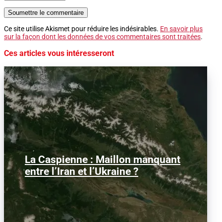
Soumettre le commentaire
Ce site utilise Akismet pour réduire les indésirables.
En savoir plus
sur la façon dont les données de vos commentaires sont traitées
.
Ces articles vous intéresseront
La Caspienne : Maillon manquant
Samedi 25 juillet 2026, des drones
ukrainiens ont frappé plusieurs cibles
entre l’Iran et l’Ukraine ?
en mer Caspienne, parmi...