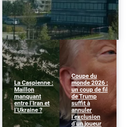
Coupe du
La Caspienne :
monde 2026 :
Samedi 25 juillet 2026,
Le 1er juillet 2026,
Maillon
un coup de fil
des drones ukrainiens
l'attaquant américain
manquant
de Trump
ont frappé plusieurs
Folarin Balogun recevait
cibles en mer Caspienne,
un carton rouge
entre l’Iran et
suffit à
parmi...
parfaitement...
l’Ukraine ?
annuler
l’exclusion
d’un joueur