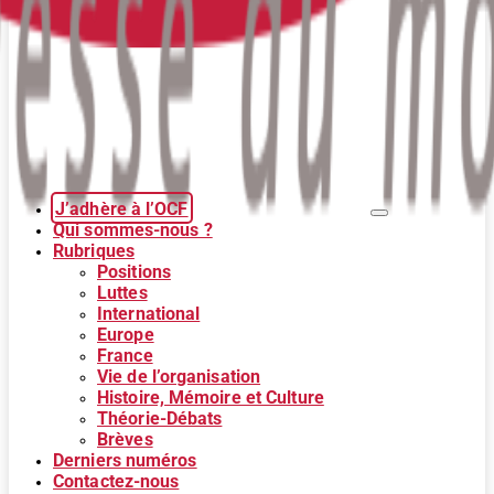
J’adhère à l’OCF
Qui sommes-nous ?
Rubriques
Positions
Luttes
International
Europe
France
Vie de l’organisation
Histoire, Mémoire et Culture
Théorie-Débats
Brèves
Derniers numéros
Contactez-nous