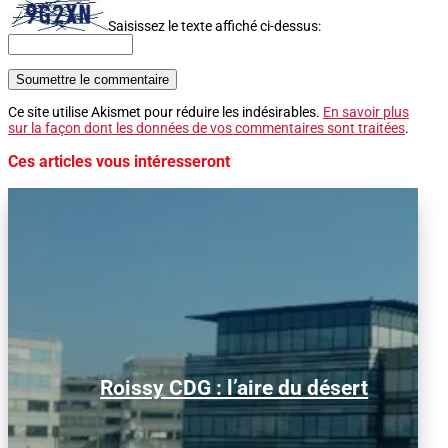
Saisissez le texte affiché ci-dessus:
Soumettre le commentaire
Ce site utilise Akismet pour réduire les indésirables.
En savoir plus
sur la façon dont les données de vos commentaires sont traitées
.
Ces articles vous intéresseront
Alors que le trafic aérien a retrouvé son
Roissy CDG : l’aire du désert
niveau d’avant la pandémie, les
conditions d’obtention...