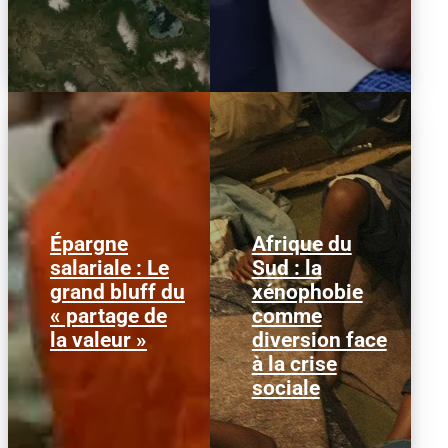
Épargne
Afrique du
Alors que l'inflation et la
© HCR/ James Oatway
salariale : Le
Sud : la
course aux profits
L’Afrique du Sud est
grand bluff du
xénophobie
écrasent le pouvoir
entrée dans une
d’achat, la loi « partage
séquence dangereuse.
« partage de
comme
de la...
Des groupes...
la valeur »
diversion face
à la crise
sociale