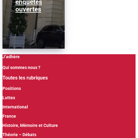
enquêtes
ouvertes
J’adhère
Qui sommes nous ?
Toutes les rubriques
Positions
Luttes
International
France
Histoire, Mémoire et Culture
Théorie – Débats