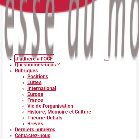
J’adhère à l’OCF
Qui sommes-nous ?
Rubriques
Positions
Luttes
International
Europe
France
Vie de l’organisation
Histoire, Mémoire et Culture
Théorie-Débats
Brèves
Derniers numéros
Contactez-nous