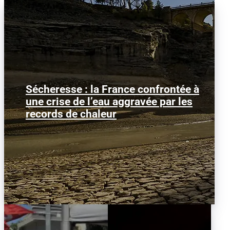
Sécheresse : la France confrontée à
Image d'illustration : Le Tage à sec dans
une crise de l’eau aggravée par les
la région de Guadalajara, en Espagne.
La France traverse...
records de chaleur