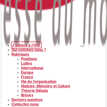
J’adhère à l’OCF
Qui sommes-nous ?
Rubriques
Positions
Luttes
International
Europe
France
Vie de l’organisation
Histoire, Mémoire et Culture
Théorie-Débats
Brèves
Derniers numéros
Contactez-nous