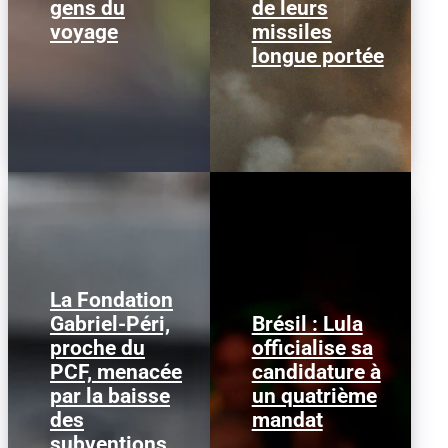
gens du
de leurs
épuisé la...
voyage
missiles
longue portée
La Fondation
Gabriel-Péri,
Brésil : Lula
Guillaume Roubaud-
proche du
officialise sa
Lula da Silva dimanche
Quashie, président de la
2 août 2026, au congrès
PCF, menacée
candidature à
Fondation Gabriel-Péri
du Parti des travailleurs
et membre de la
par la baisse
un quatrième
à São Paulo - AFP Le...
direction du PCF...
des
mandat
subventions