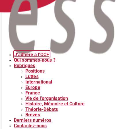
J’adhère à l’OCF
Qui sommes-nous ?
Rubriques
Positions
Luttes
International
Europe
France
Vie de l’organisation
Histoire, Mémoire et Culture
Théorie-Débats
Brèves
Derniers numéros
Contactez-nous