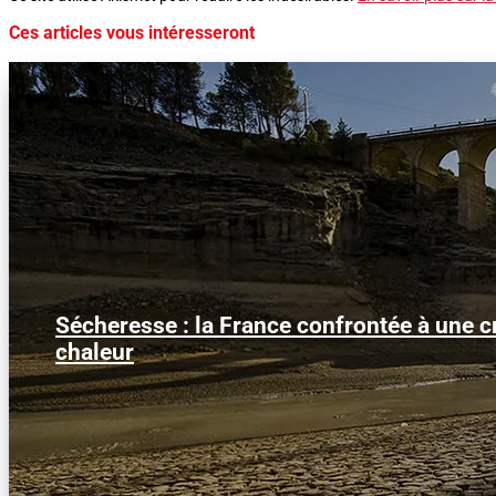
Ces articles vous intéresseront
Sécheresse : la France confrontée à une cr
chaleur