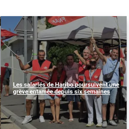
Les salariés de Haribo poursuivent une
PHOTO M.R. Les salariés de l'usine
Haribo de Marseille sont entrés dans leur
grève entamée depuis six semaines
sixième semaine de...