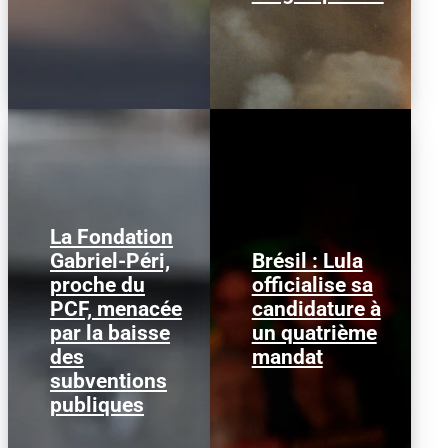
La Fondation
Gabriel-Péri,
Brésil : Lula
Guillaume Roubaud-
proche du
officialise sa
Lula da Silva dimanche
Quashie, président de la
2 août 2026, au congrès
PCF, menacée
candidature à
Fondation Gabriel-Péri
du Parti des travailleurs
et membre de la
par la baisse
un quatrième
à São Paulo - AFP Le...
direction du PCF...
des
mandat
subventions
publiques