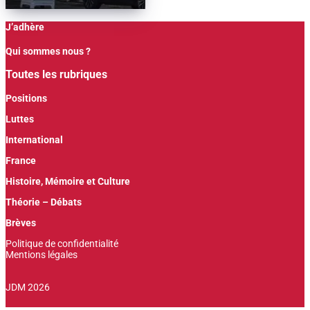
J’adhère
Qui sommes nous ?
Toutes les rubriques
Positions
Luttes
International
France
Histoire, Mémoire et Culture
Théorie – Débats
Brèves
Politique de confidentialité
Mentions légales
JDM 2026