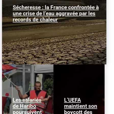
Sécheresse : la France confrontée à
Image d'illustration : Le Tage à sec dans
une crise de l’eau aggravée par les
la région de Guadalajara, en Espagne.
La France traverse...
records de chaleur
Les salariés
L’UEFA
de Haribo
maintient son
Image d'illustration : ©
PHOTO M.R. Les
Dado Ruvic, Reuters
poursuivent
salariés de l'usine
boycott des
L'Union des