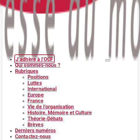
J’adhère à l’OCF
Qui sommes-nous ?
Rubriques
Positions
Luttes
International
Europe
France
Vie de l’organisation
Histoire, Mémoire et Culture
Théorie-Débats
Brèves
Derniers numéros
Contactez-nous