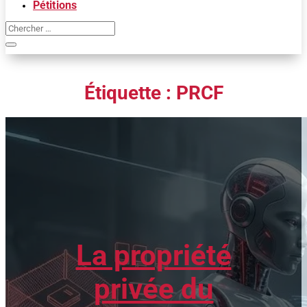
Pétitions
Étiquette :
PRCF
La propriété
privée du