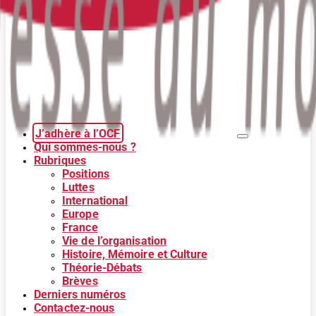
J’adhère à l’OCF
Qui sommes-nous ?
Rubriques
Positions
Luttes
International
Europe
France
Vie de l’organisation
Histoire, Mémoire et Culture
Théorie-Débats
Brèves
Derniers numéros
Contactez-nous