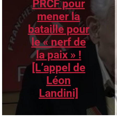
PRCF pour
mener la
bataille pour
le « nerf de
la paix » !
[L’appel de
Léon
Landini]