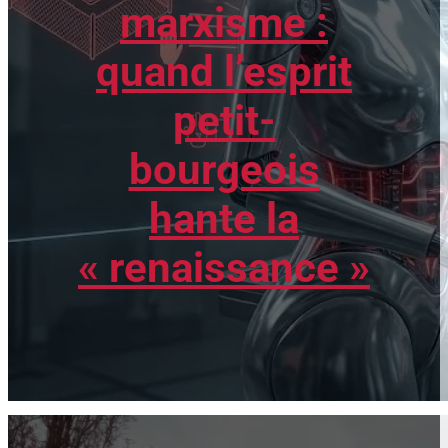
marxisme :
quand l’esprit
petit-
bourgeois
hante la
« renaissance »