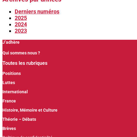
Derniers numéros
2025
2024
2023
J’adhère
Qui sommes nous ?
Toutes les rubriques
Positions
Luttes
International
France
Histoire, Mémoire et Culture
Théorie – Débats
Brèves