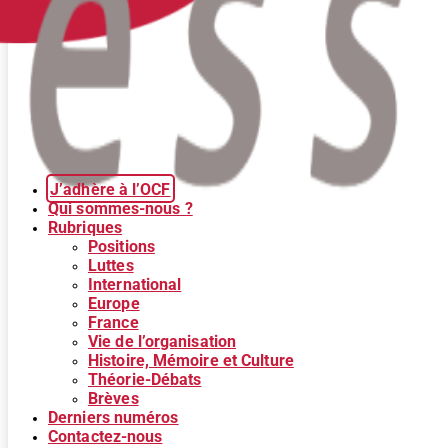
J’adhère à l’OCF
Qui sommes-nous ?
Rubriques
Positions
Luttes
International
Europe
France
Vie de l’organisation
Histoire, Mémoire et Culture
Théorie-Débats
Brèves
Derniers numéros
Contactez-nous