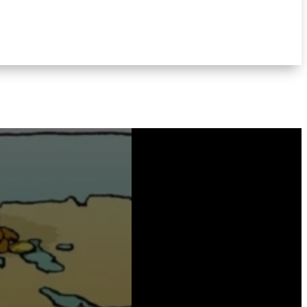
Entre le génocide en Palestine et au
Congo, la guerre entre la Russie et
l’OTAN, les tentatives de déstabilisation
françaises tous azimuts en zone
sahélienne et la récente invasion du
Venezuela par les États-Unis, nous
vivons dans un contexte international
pour le...