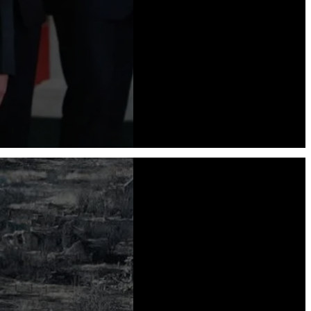
Depuis la fin de la Seconde Guerre
mondiale et le déploiement impérialiste
du Plan Marshall, une partie importante
du continent européen évolue sous
l’influence des Etats-Unis. La
“construction européenne” née dans les
années d’après-guerre est vivement
encouragée par...