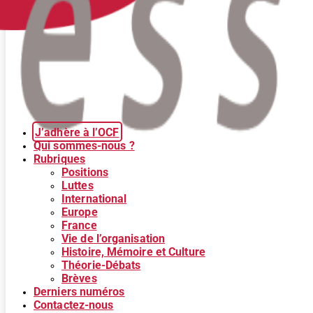
J’adhère à l’OCF
Qui sommes-nous ?
Rubriques
Positions
Luttes
International
Europe
France
Vie de l’organisation
Histoire, Mémoire et Culture
Théorie-Débats
Brèves
Derniers numéros
Contactez-nous