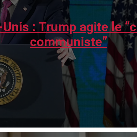
-Unis : Trump agite le “
communiste”