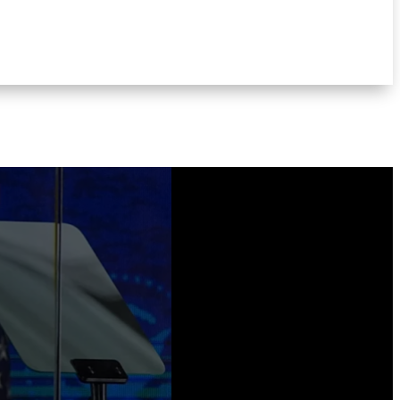
Photo: AP Donald Trump a utilisé les
célébrations du 250e anniversaire des
États-Unis pour relancer sa campagne
anticommuniste. Lors d’un grand
rassemblement organisé sur le National
Mall, à Washington, le président
américain a transformé la fête nationale
en meeting...