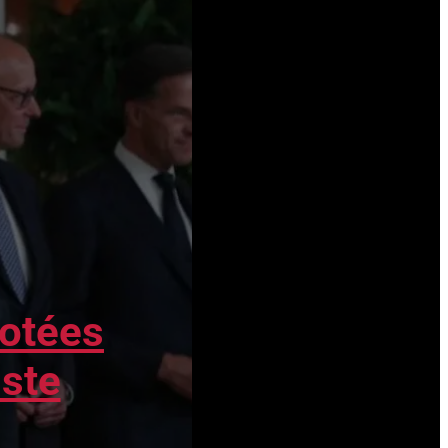
négociations de paix en Ukraine, elles
ont été relancées ces dernières
semaines. Une rencontre a eu lieu entre
Trump et Poutine en Alaska, suivie d’une
rencontre entre Trump, les principaux
dirigeants européens et Zelensky. Mais
les...
botées
iste