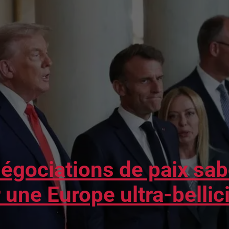
égociations de paix sa
 une Europe ultra-bellic