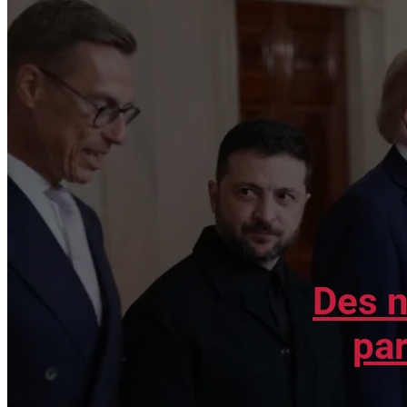
Des n
par